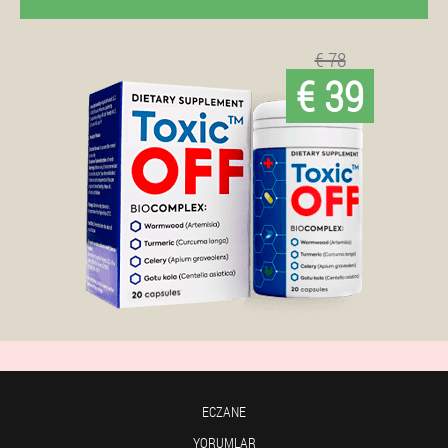
€ 78
€ 39
ECZANE
YORUMLAR