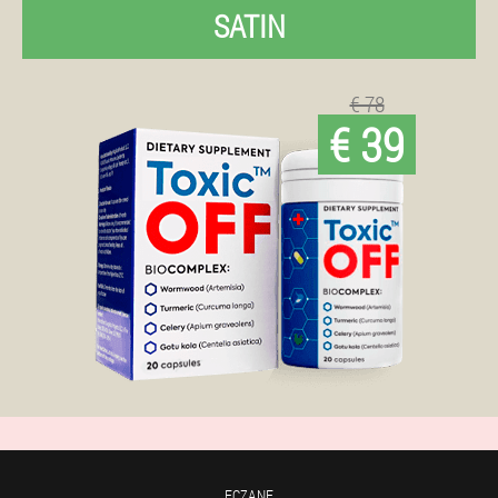
SATIN
€ 78
€ 39
ECZANE