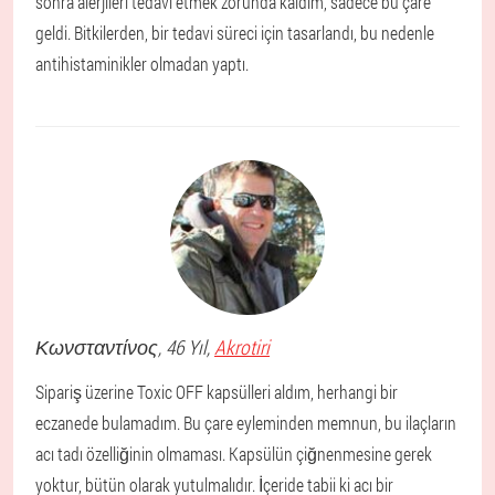
sonra alerjileri tedavi etmek zorunda kaldım, sadece bu çare
geldi. Bitkilerden, bir tedavi süreci için tasarlandı, bu nedenle
antihistaminikler olmadan yaptı.
Κωνσταντίνος
, 46 Yıl,
Akrotiri
Sipariş üzerine Toxic OFF kapsülleri aldım, herhangi bir
eczanede bulamadım. Bu çare eyleminden memnun, bu ilaçların
acı tadı özelliğinin olmaması. Kapsülün çiğnenmesine gerek
yoktur, bütün olarak yutulmalıdır. İçeride tabii ki acı bir