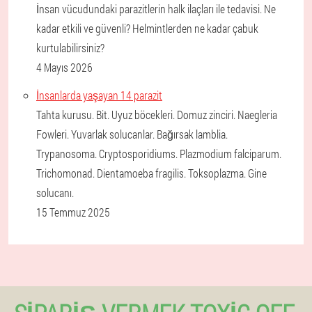
İnsan vücudundaki parazitlerin halk ilaçları ile tedavisi. Ne
kadar etkili ve güvenli? Helmintlerden ne kadar çabuk
kurtulabilirsiniz?
4 Mayıs 2026
İnsanlarda yaşayan 14 parazit
Tahta kurusu. Bit. Uyuz böcekleri. Domuz zinciri. Naegleria
Fowleri. Yuvarlak solucanlar. Bağırsak lamblia.
Trypanosoma. Cryptosporidiums. Plazmodium falciparum.
Trichomonad. Dientamoeba fragilis. Toksoplazma. Gine
solucanı.
15 Temmuz 2025