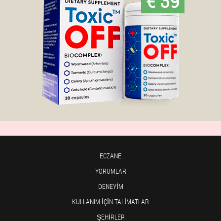
ECZANE
YORUMLAR
DENEYIM
KULLANIM IÇIN TALIMATLAR
ŞEHIRLER