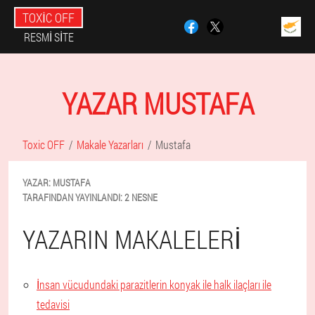
TOXIC OFF
RESMI SITE
YAZAR MUSTAFA
Toxic OFF
Makale Yazarları
Mustafa
YAZAR:
MUSTAFA
TARAFINDAN YAYINLANDI:
2 NESNE
YAZARIN MAKALELERI
İnsan vücudundaki parazitlerin konyak ile halk ilaçları ile
tedavisi