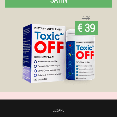
€ 78
€ 39
ECZANE