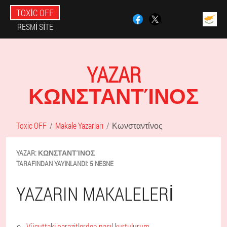
TOXIC OFF
RESMI SITE
YAZAR
ΚΩΝΣΤΑΝΤΊΝΟΣ
Toxic OFF
Makale Yazarları
Κωνσταντίνος
YAZAR:
ΚΩΝΣΤΑΝΤΊΝΟΣ
TARAFINDAN YAYINLANDI:
5 NESNE
YAZARIN MAKALELERI
Vücuttaki parazitlerden nasıl kurtulurum