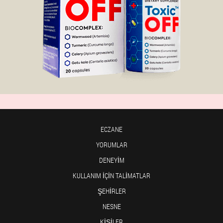
ECZANE
YORUMLAR
DENEYIM
KULLANIM IÇIN TALIMATLAR
ŞEHIRLER
NESNE
KIŞILER