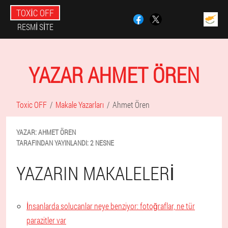
TOXIC OFF
RESMI SITE
YAZAR AHMET ÖREN
Toxic OFF
Makale Yazarları
Ahmet Ören
YAZAR:
AHMET
ÖREN
TARAFINDAN YAYINLANDI:
2 NESNE
YAZARIN MAKALELERI
İnsanlarda solucanlar neye benziyor: fotoğraflar, ne tür
parazitler var