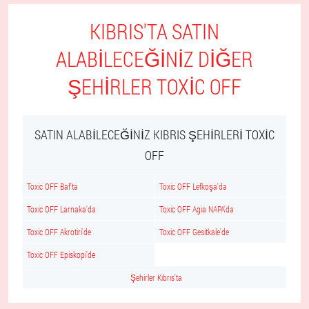
KIBRIS'TA SATIN
ALABILECEĞINIZ DIĞER
ŞEHIRLER TOXIC OFF
SATIN ALABILECEĞINIZ KIBRIS ŞEHIRLERI TOXIC
OFF
Toxic OFF Baf'ta
Toxic OFF Lefkoşa'da
Toxic OFF Larnaka'da
Toxic OFF Agia NAPA'da
Toxic OFF Akrotiri'de
Toxic OFF Gesitkale'de
Toxic OFF Episkopi'de
Şehirler Kıbrıs'ta