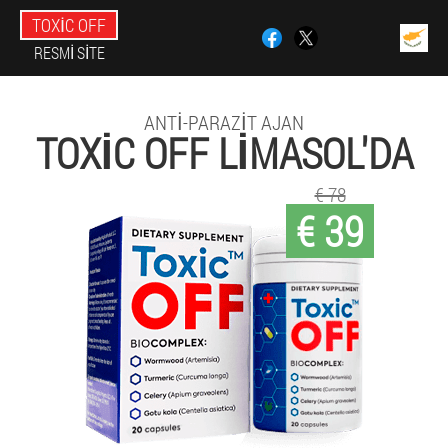
TOXIC OFF
RESMI SITE
ANTI-PARAZIT AJAN
TOXIC OFF LIMASOL'DA
€ 78
€ 39