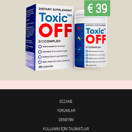
€ 39
ECZANE
YORUMLAR
DENEYIM
KULLANIM IÇIN TALIMATLAR