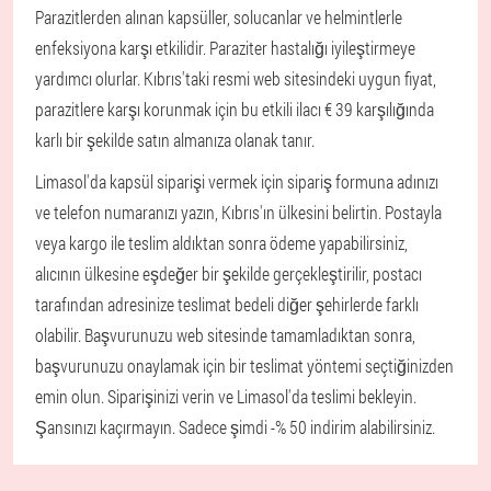
Parazitlerden alınan kapsüller, solucanlar ve helmintlerle
enfeksiyona karşı etkilidir. Paraziter hastalığı iyileştirmeye
yardımcı olurlar. Kıbrıs'taki resmi web sitesindeki uygun fiyat,
parazitlere karşı korunmak için bu etkili ilacı € 39 karşılığında
karlı bir şekilde satın almanıza olanak tanır.
Limasol'da kapsül siparişi vermek için sipariş formuna adınızı
ve telefon numaranızı yazın, Kıbrıs'ın ülkesini belirtin. Postayla
veya kargo ile teslim aldıktan sonra ödeme yapabilirsiniz,
alıcının ülkesine eşdeğer bir şekilde gerçekleştirilir, postacı
tarafından adresinize teslimat bedeli diğer şehirlerde farklı
olabilir. Başvurunuzu web sitesinde tamamladıktan sonra,
başvurunuzu onaylamak için bir teslimat yöntemi seçtiğinizden
emin olun. Siparişinizi verin ve Limasol'da teslimi bekleyin.
Şansınızı kaçırmayın. Sadece şimdi -% 50 indirim alabilirsiniz.