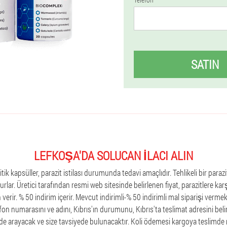
SATIN
LEFKOŞA'DA SOLUCAN İLACI ALIN
ik kapsüller, parazit istilası durumunda tedavi amaçlıdır. Tehlikeli bir parazi
urlar. Üretici tarafından resmi web sitesinde belirlenen fiyat, parazitlere kar
 verir. % 50 indirim içerir. Mevcut indirimli-% 50 indirimli mal siparişi vermek
n numarasını ve adını, Kıbrıs'ın durumunu, Kıbrıs'ta teslimat adresini belir
çinde arayacak ve size tavsiyede bulunacaktır. Koli ödemesi kargoya teslimde