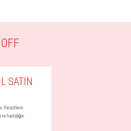
 OFF
L SATIN
. Parazitlerin
 ve hastalığın