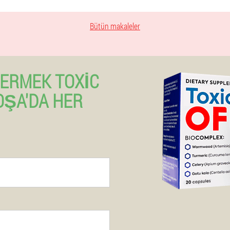
Bütün makaleler
VERMEK TOXIC
OŞA'DA HER