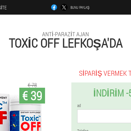
SITE
BUNU PAYLAŞ
ANTI-PARAZIT AJAN
TOXIC OFF LEFKOŞA'DA
SIPARIŞ VERMEK 
€ 78
İNDIRIM -
€ 39
ad
Telefon