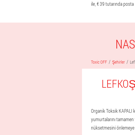
ile, € 39 tutarında posta
NAS
Toxic OFF
Şehirler
Le
LEFKOŞ
Organik Toksik KAPALI ka
yumurtalarını tamamen y
nüksetmesini önlemeye y