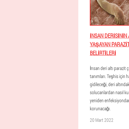
İNSAN DERISININ 
YAŞAYAN PARAZI
BELIRTILERI
İnsan deri altı parazit ç
tanımları. Teşhis için 
gidileceği, deri altındak
solucanlardan nasıl ku
yeniden enfeksiyondan
korunacağı.
20 Mart 2022