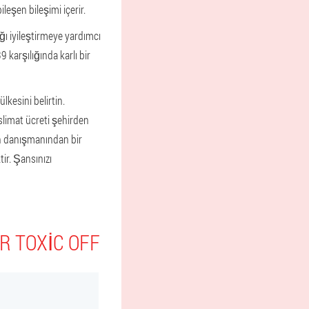
eşen bileşimi içerir.
ığı iyileştirmeye yardımcı
9 karşılığında karlı bir
lkesini belirtin.
slimat ücreti şehirden
tin danışmanından bir
ir. Şansınızı
R TOXIC OFF