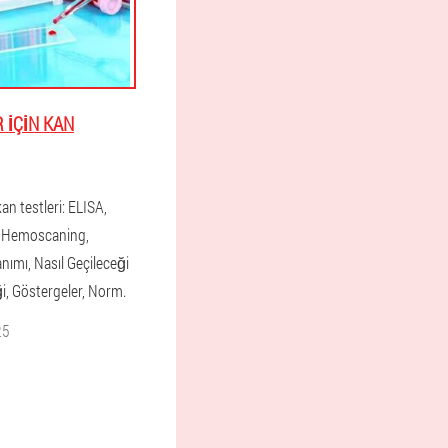
 IÇIN KAN
kan testleri: ELISA,
k, Hemoscaning,
nımı, Nasıl Geçileceği
ği, Göstergeler, Norm.
25