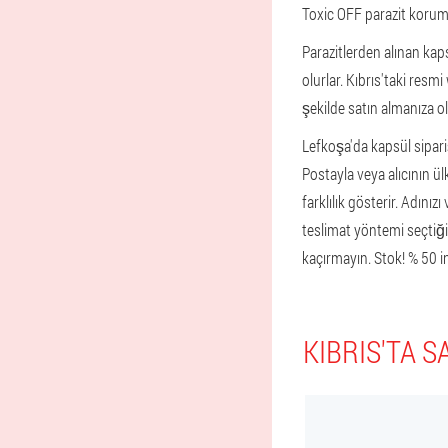
Toxic OFF parazit koruma
Parazitlerden alınan kaps
olurlar. Kıbrıs'taki resmi
şekilde satın almanıza ol
Lefkoşa'da kapsül sipariş
Postayla veya alıcının ü
farklılık gösterir. Adın
teslimat yöntemi seçtiği
kaçırmayın. Stok! % 50 in
KIBRIS'TA 