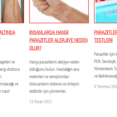
ALTINDA
İNSANLARDA HANGI
PARAZITLER
T
PARAZITLER ALERJIYE NEDEN
TESTLERI
OLUR?
Parazitler için 
PCR, Seroloji
eşitleri ve
Hangi parazitlerin alerjiye neden
Yöntemlerin Ta
hangi doktora
olduğunu bulun. Hastalığın ana
ve Belirlenece
i
nedenleri ve semptomları.
rtulacağı ve
Solucanların tedavisi ve önleyici
5 Temmuz 20
 nasıl
tedbirler için yöntemler.
13 Nisan 2021