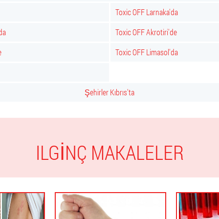
Toxic OFF Larnaka'da
da
Toxic OFF Akrotiri'de
e
Toxic OFF Limasol'da
Şehirler Kıbrıs'ta
ILGINÇ MAKALELER