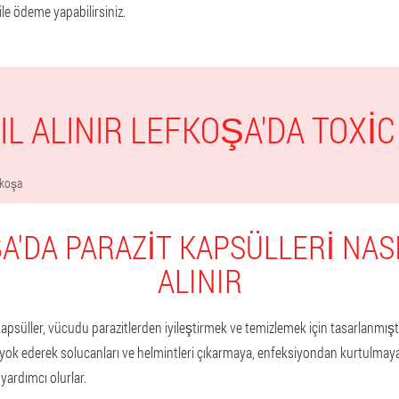
 ile ödeme yapabilirsiniz.
IL ALINIR LEFKOŞA'DA TOXIC
fkoşa
A'DA PARAZIT KAPSÜLLERI NASI
ALINIR
psüller, vücudu parazitlerden iyileştirmek ve temizlemek için tasarlanmıştır
ok ederek solucanları ve helmintleri çıkarmaya, enfeksiyondan kurtulmaya
ardımcı olurlar.