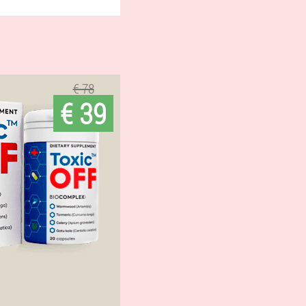
€ 78
€ 39