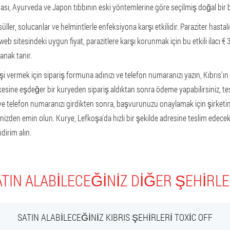
sı, Ayurveda ve Japon tıbbının eski yöntemlerine göre seçilmiş doğal bir bil
üller, solucanlar ve helmintlerle enfeksiyona karşı etkilidir. Paraziter hastal
 web sitesindeki uygun fiyat, parazitlere karşı korunmak için bu etkili ilacı € 3
anak tanır.
i vermek için sipariş formuna adınızı ve telefon numaranızı yazın, Kıbrıs'ın ü
lkesine eşdeğer bir kuryeden sipariş aldıktan sonra ödeme yapabilirsiniz, te
ızı ve telefon numaranızı girdikten sonra, başvurunuzu onaylamak için şirke
nizden emin olun. Kurye, Lefkoşa'da hızlı bir şekilde adresine teslim edecekt
dirim alın.
SATIN ALABILECEĞINIZ DIĞER ŞEHIRLE
SATIN ALABILECEĞINIZ KIBRIS ŞEHIRLERI TOXIC OFF