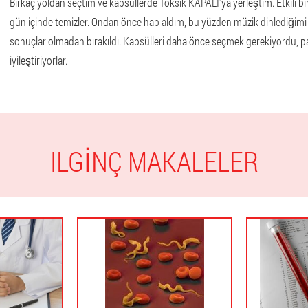
Birkaç yoldan seçtim ve kapsüllerde Toksik KAPALI'ya yerleştim. Etkili bir 
gün içinde temizler. Ondan önce hap aldım, bu yüzden müzik dinlediğimi
sonuçlar olmadan bırakıldı. Kapsülleri daha önce seçmek gerekiyordu, pa
iyileştiriyorlar.
ILGINÇ MAKALELER