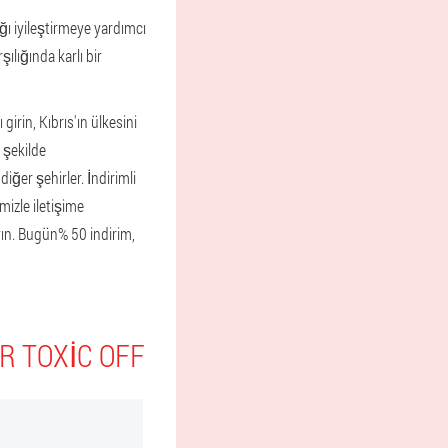
ığı iyileştirmeye yardımcı
şılığında karlı bir
irin, Kıbrıs'ın ülkesini
 şekilde
diğer şehirler. İndirimli
mizle iletişime
yın. Bugün% 50 indirim,
R TOXIC OFF