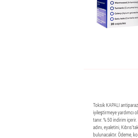
Toksik KAPALI antiparazit
iyileştirmeye yardımcı ol
tanır. % 50 indirim içerir
adını, eyaletini, Kıbrıs't
bulunacaktır. Ödeme, koli