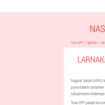
NAS
Toxic OFF
Şehirler
La
LARNAK
Organik Toksik KAPALI ka
yumurtalarını tamamen y
nüksetmesini önlemeye y
Toxic OFF parazit koruma