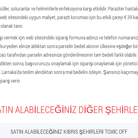
üller, solucanlar ve helmintlerle enfeksiyona karşı etkilidir. Paraziter hastal
 web sitesindeki uygun maliyet, parazit koruması için bu etkili çareyi € 39 kar
olanak tanır.
i vermek için web sitesindeki sipariş formuna adınızı ve telefon numaranızı g
kuryeden elinize aldıktan sonra parselin bedeli alıcının ülkesine eşdeğer bir
acı tarafından parselin adresinize gönderilmesinin tam bedeli farklı olabilir. 
erdikten sonra, başvurunuzu onaylamak için siparişi onaylamak için yönetici
 Larnaka'da teslim alındıktan sonra mal bedelini ödeyin. Şansınızı kaçırma
ipariş verin.
SATIN ALABILECEĞINIZ DIĞER ŞEHIRLE
SATIN ALABILECEĞINIZ KIBRIS ŞEHIRLERI TOXIC OFF