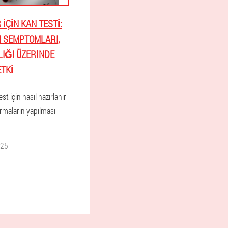
IÇIN KAN TESTI:
 SEMPTOMLARI,
IĞI ÜZERINDE
ETKI
est için nasıl hazırlanır
ırmaların yapılması
025