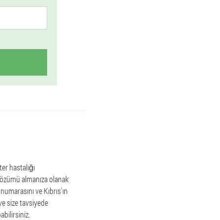
ter hastalığı
li çözümü almanıza olanak
n numarasını ve Kıbrıs'ın
 ve size tavsiyede
bilirsiniz.