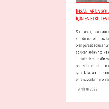
İNSANLARDA SOL
IÇIN EN ETKILI EV
Solucanlar, insan vüc
son derece olumsuz bir
olan parazit solucanlar
solucanlardan hızlı ve e
kurtulmak mümkün mü
parazitleri vücuttan çı
iyi halk ilaçları tarifleri
enfeksiyonlarının önle
19 Nisan 2022