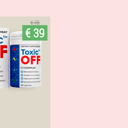
€ 78
€ 39