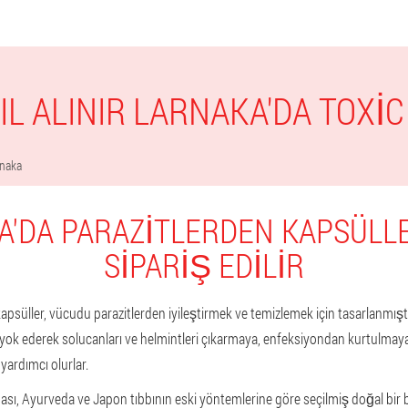
IL ALINIR LARNAKA'DA TOXIC
rnaka
A'DA PARAZITLERDEN KAPSÜLLE
SIPARIŞ EDILIR
psüller, vücudu parazitlerden iyileştirmek ve temizlemek için tasarlanmıştır
ok ederek solucanları ve helmintleri çıkarmaya, enfeksiyondan kurtulmaya
ardımcı olurlar.
sı, Ayurveda ve Japon tıbbının eski yöntemlerine göre seçilmiş doğal bir bil