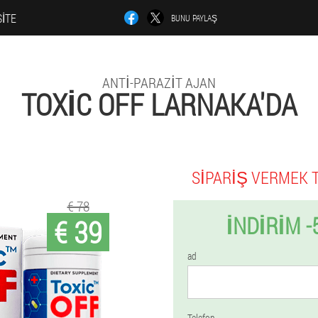
SITE
BUNU PAYLAŞ
ANTI-PARAZIT AJAN
TOXIC OFF LARNAKA'DA
SIPARIŞ VERMEK 
€ 78
İNDIRIM -
€ 39
ad
Telefon