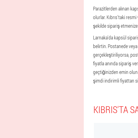
Parazitlerden alınan kaps
olurlar. Kıbrıs'taki resmi
şekilde sipariş etmenize 
Larnaka'da kapsül sipariş
belirtin. Postanede veya 
gerçekleştiriliyorsa, post
fiyatla anında sipariş v
geçtiğinizden emin olun.
şimdi indirimli fiyattan s
KIBRIS'TA 