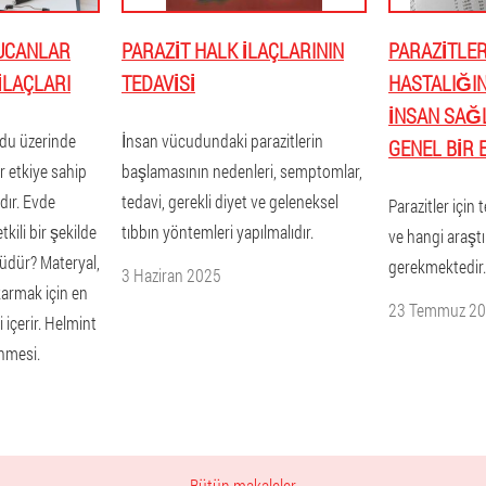
UCANLAR
PARAZIT HALK ILAÇLARININ
PARAZITLER 
 ILAÇLARI
TEDAVISI
HASTALIĞIN
INSAN SAĞL
udu üzerinde
İnsan vücudundaki parazitlerin
GENEL BIR 
 etkiye sahip
başlamasının nedenleri, semptomlar,
dır. Evde
tedavi, gerekli diyet ve geleneksel
Parazitler için t
tkili bir şekilde
tıbbın yöntemleri yapılmalıdır.
ve hangi araşt
dür? Materyal,
gerekmektedir.
3 Haziran 2025
karmak için en
23 Temmuz 2
ni içerir. Helmint
nmesi.
Bütün makaleler