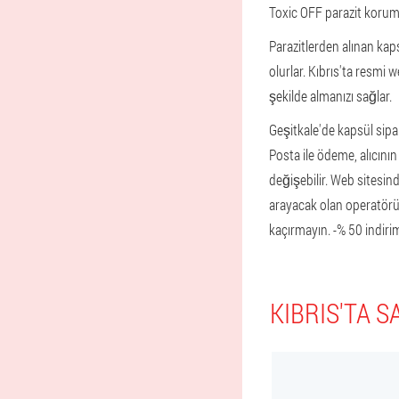
Toxic OFF parazit koruma
Parazitlerden alınan kaps
olurlar. Kıbrıs'ta resmi w
şekilde almanızı sağlar.
Geşitkale'de kapsül sipar
Posta ile ödeme, alıcının
değişebilir. Web sitesin
arayacak olan operatörün
kaçırmayın. -% 50 indirim
KIBRIS'TA 