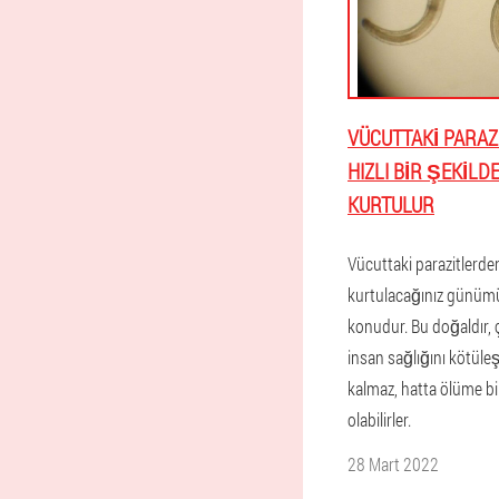
VÜCUTTAKI PARA
HIZLI BIR ŞEKILD
KURTULUR
Vücuttaki parazitlerden
kurtulacağınız günümü
konudur. Bu doğaldır,
insan sağlığını kötüle
kalmaz, hatta ölüme b
olabilirler.
28 Mart 2022