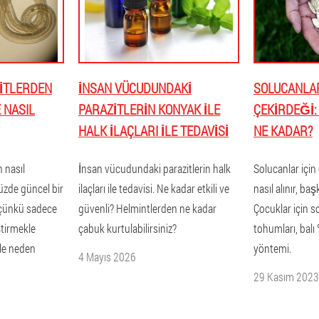
ZITLERDEN
İNSAN VÜCUDUNDAKI
SOLUCANLAR
E NASIL
PARAZITLERIN KONYAK ILE
ÇEKIRDEĞI: 
HALK ILAÇLARI ILE TEDAVISI
NE KADAR?
 nasıl
İnsan vücudundaki parazitlerin halk
Solucanlar için
zde güncel bir
ilaçları ile tedavisi. Ne kadar etkili ve
nasıl alınır, ba
 çünkü sadece
güvenli? Helmintlerden ne kadar
Çocuklar için so
ştirmekle
çabuk kurtulabilirsiniz?
tohumları, bal
ile neden
yöntemi.
4 Mayıs 2026
29 Kasım 2023