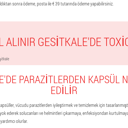
aldıktan sonra ödeme, posta ile € 39 tutarında ödeme yapabilirsiniz.
L ALINIR GESITKALE'DE TOXI
itkale
E'DE PARAZITLERDEN KAPSÜL N
EDILIR
psüller, vücudu parazitlerden iyileştirmek ve temizlemek için tasarlanmıştır
ok ederek solucanları ve helmintleri çıkarmaya, enfeksiyondan kurtulmaya
ardımcı olurlar.