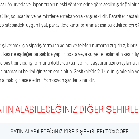
sı, Ayurveda ve Japon tıbbının eski yöntemlerine göre seçilmiş doğal bir bil
üller, solucanlar ve helmintlerle enfeksiyona karşı etkilidir. Paraziter hastal
eb sitesindeki uygun fiyat, parazitlere karşı korunmak için bu etkili çareyi € 3
işi vermek için sipariş formuna adınızı ve telefon numaranızı giriniz, Kıbrıs'ın
 ülkesine eşdeğer bir şekilde yapılır, posta veya kurye ile teslimatın kesin fi
de basit bir sipariş formunu doldurduktan sonra, başvurunuzu onaylamak iç
 aramasını beklediğinizden emin olun. Gesitkale'de 2-14 gün içinde alın ve
 almak için acele edin. Promosyon şartları sınırlıdır.
SATIN ALABILECEĞINIZ DIĞER ŞEHIRLE
SATIN ALABILECEĞINIZ KIBRIS ŞEHIRLERI TOXIC OFF