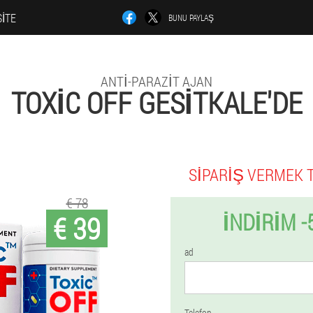
SITE
BUNU PAYLAŞ
ANTI-PARAZIT AJAN
TOXIC OFF GESITKALE'DE
SIPARIŞ VERMEK 
€ 78
İNDIRIM -
€ 39
ad
Telefon