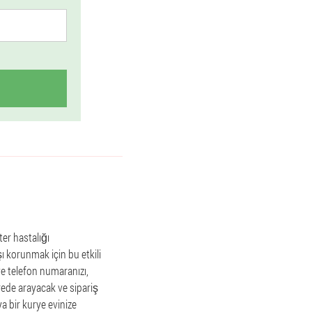
ter hastalığı
şı korunmak için bu etkili
 ve telefon numaranızı,
sürede arayacak ve sipariş
a bir kurye evinize