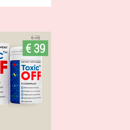
€ 78
€ 39