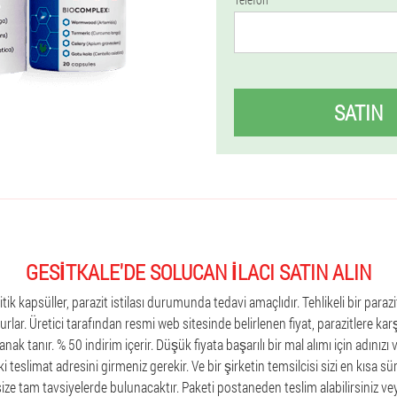
SATIN
GESITKALE'DE SOLUCAN ILACI SATIN ALIN
ik kapsüller, parazit istilası durumunda tedavi amaçlıdır. Tehlikeli bir parazi
urlar. Üretici tarafından resmi web sitesinde belirlenen fiyat, parazitlere kar
nak tanır. % 50 indirim içerir. Düşük fiyata başarılı bir mal alımı için adınızı
aki teslimat adresini girmeniz gerekir. Ve bir şirketin temsilcisi sizi en kısa 
ze tam tavsiyelerde bulunacaktır. Paketi postaneden teslim alabilirsiniz vey