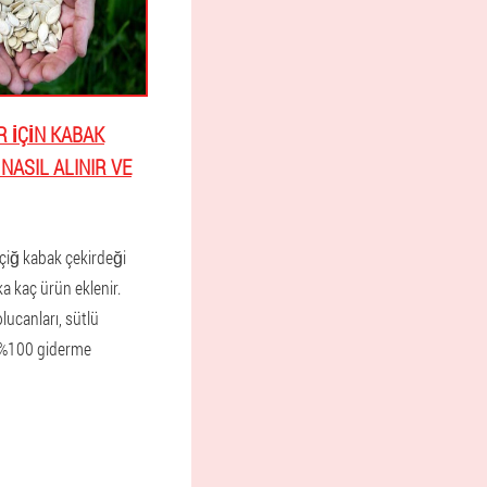
 IÇIN KABAK
NASIL ALINIR VE
 çiğ kabak çekirdeği
şka kaç ürün eklenir.
lucanları, sütlü
ı %100 giderme