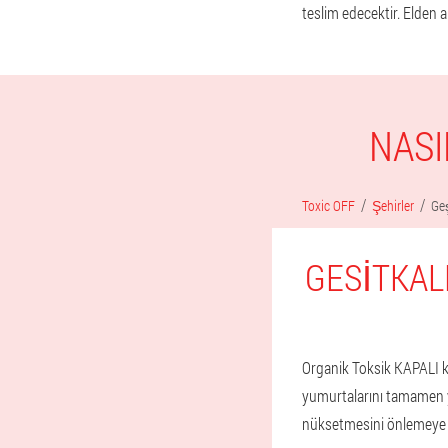
teslim edecektir. Elden 
NASI
Toxic OFF
Şehirler
Geş
GESITKAL
Organik Toksik KAPALI ka
yumurtalarını tamamen y
nüksetmesini önlemeye y