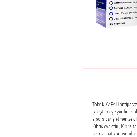
Toksik KAPALI antiparazit
iyileştirmeye yardımcı ol
aracı sipariş etmenize ola
Kıbrıs eyaletini, Kıbrıs't
ve teslimat konusunda si