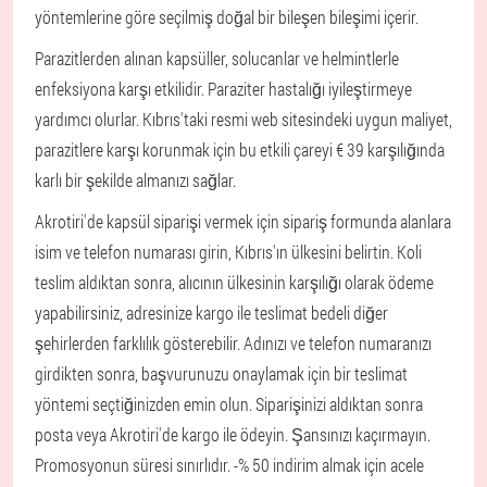
yöntemlerine göre seçilmiş doğal bir bileşen bileşimi içerir.
Parazitlerden alınan kapsüller, solucanlar ve helmintlerle
enfeksiyona karşı etkilidir. Paraziter hastalığı iyileştirmeye
yardımcı olurlar. Kıbrıs'taki resmi web sitesindeki uygun maliyet,
parazitlere karşı korunmak için bu etkili çareyi € 39 karşılığında
karlı bir şekilde almanızı sağlar.
Akrotiri'de kapsül siparişi vermek için sipariş formunda alanlara
isim ve telefon numarası girin, Kıbrıs'ın ülkesini belirtin. Koli
teslim aldıktan sonra, alıcının ülkesinin karşılığı olarak ödeme
yapabilirsiniz, adresinize kargo ile teslimat bedeli diğer
şehirlerden farklılık gösterebilir. Adınızı ve telefon numaranızı
girdikten sonra, başvurunuzu onaylamak için bir teslimat
yöntemi seçtiğinizden emin olun. Siparişinizi aldıktan sonra
posta veya Akrotiri'de kargo ile ödeyin. Şansınızı kaçırmayın.
Promosyonun süresi sınırlıdır. -% 50 indirim almak için acele