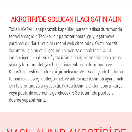
AKROTIRI'DE SOLUCAN ILACI SATIN ALIN
Toksik KAPALI antiparazitik kapsüller, parazit istilası durumunda
tedavi amaçlıdır. Tehlikeli bir paraziter hastalığı iyileştirmeye
yardımcı olurlar. Üreticinin resmi web sitesindeki fiyatı, parazit
koruması için bu etkili çözümü almanıza olanak tanır. % 50
indirim içerir. En düşük fiyata ürün siparişi vermeniz gerekiyorsa
sipariş formuna iletişim bilgilerinizi, Kıbrıs'ın durumunu ve
Kıbrıs'taki teslimat adresini girmelisiniz. Ve 1 saat içinde bir firma
temsilcisi, siparişi netleştirmek ve adresinize teslimatı ayarlamak
için telefonunuzu arayacaktır. Paketi teslim aldıktan sonra, kurye
veya posta ile ödemeniz gerekecek, € 39 tutarında postayla
ödeme yapabilirsiniz.