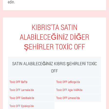
edin.
KIBRIS'TA SATIN
ALABILECEĞINIZ DIĞER
ŞEHIRLER TOXIC OFF
SATIN ALABILECEĞINIZ KIBRIS ŞEHIRLERI TOXIC
OFF
Toxic OFF Baf'ta
Toxic OFF Lefkoşa'da
Toxic OFF Larnaka'da
Toxic OFF Agia NAPA'da
Toxic OFF Gesitkale'de
Toxic OFF Limasol'da
Toxic OFF Episkopi'de