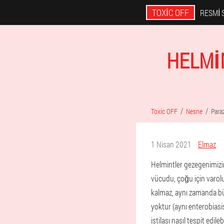
TOXIC OFF
RESMI 
HELMI
Toxic OFF
Nesne
Paraz
1 Nisan 2021
Elmaz
Helmintler gezegenimizin
vücudu, çoğu için varol
kalmaz, aynı zamanda büy
yoktur (aynı enterobiasi
istilası nasıl tespit edilebi