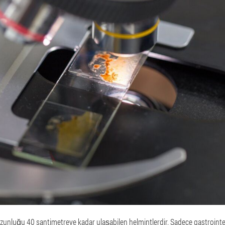
uzunluğu 40 santimetreye kadar ulaşabilen helmintlerdir. Sadece gastrointes