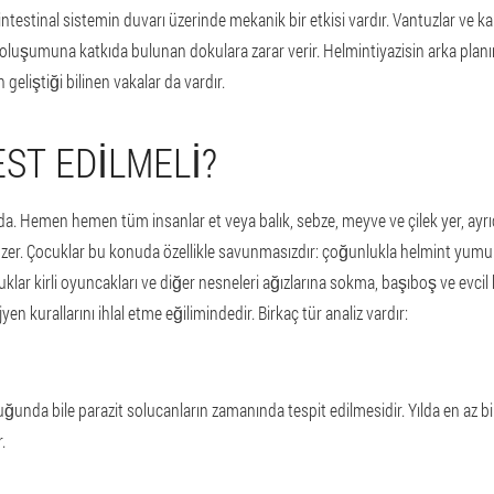
ntestinal sistemin duvarı üzerinde mekanik bir etkisi vardır. Vantuzlar ve kan
in oluşumuna katkıda bulunan dokulara zarar verir. Helmintiyazisin arka plan
 geliştiği bilinen vakalar da vardır.
EST EDILMELI?
nda. Hemen hemen tüm insanlar et veya balık, sebze, meyve ve çilek yer, ay
üzer. Çocuklar bu konuda özellikle savunmasızdır: çoğunlukla helmint yumurt
ar kirli oyuncakları ve diğer nesneleri ağızlarına sokma, başıboş ve evcil 
en kurallarını ihlal etme eğilimindedir. Birkaç tür analiz vardır:
uğunda bile parazit solucanların zamanında tespit edilmesidir. Yılda en az bi
.