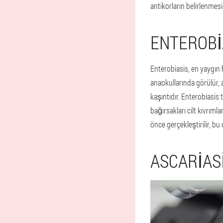
antikorların belirlenmesi
ENTEROBIA
Enterobiasis, en yaygın h
anaokullarında görülür, 
kaşıntıdır. Enterobiasis
bağırsakları cilt kıvrım
önce gerçekleştirilir, bu
ASCARIAS