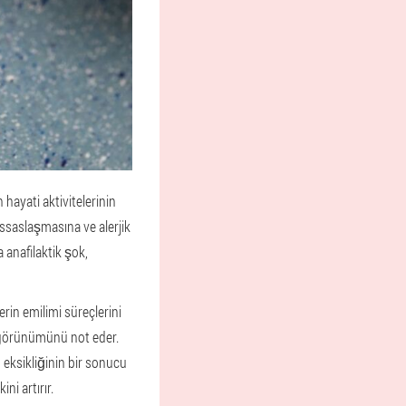
ayati aktivitelerinin
ssaslaşmasına ve alerjik
a anafilaktik şok,
erin emilimi süreçlerini
si görünümünü not eder.
n eksikliğinin bir sonucu
ni artırır.