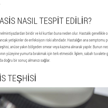
.
SIS NASIL TESPIT EDILIR?
elmintiyazlardan biridir ve kıl kurtları buna neden olur. Hastalık genellikle 
ancak yetişkinler de enfeksiyon riski altındadır. Hastalığın ana semptomu p
 teşhisi, anüse yakın bölgeden smear veya kazıma alınarak yapılır. Bunun ned
larının yüzeyine yumurta bırakmak için terk etmesidir. İşlem, sabah tuvale
 da doğru bir sonuç almanızı sağlar.
IS TEŞHISI