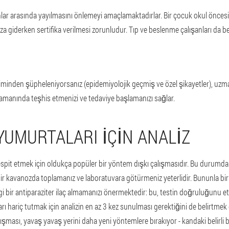
nlar arasında yayılmasını önlemeyi amaçlamaktadırlar. Bir çocuk okul önce
a giderken sertifika verilmesi zorunludur. Tıp ve beslenme çalışanları da be
iminden şüpheleniyorsanız (epidemiyolojik geçmiş ve özel şikayetler), uzman 
 zamanında teşhis etmenizi ve tedaviye başlamanızı sağlar.
YUMURTALARI IÇIN ANALIZ
spit etmek için oldukça popüler bir yöntem dışkı çalışmasıdır. Bu durumda 
 bir kavanozda toplamanız ve laboratuvara götürmeniz yeterlidir. Bununla birl
ir antiparaziter ilaç almamanızı önermektedir: bu, testin doğruluğunu etkil
arı hariç tutmak için analizin en az 3 kez sunulması gerektiğini de belirtmek
lışması, yavaş yavaş yerini daha yeni yöntemlere bırakıyor - kandaki belirli b