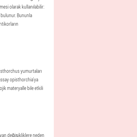
si olarak kullanılabilir:
da bulunur. Bununla
ntikorların
opisthorchus yumurtaları
ssay opisthorchia'ya
jik materyalle bile etkili
ayan değişikliklere neden