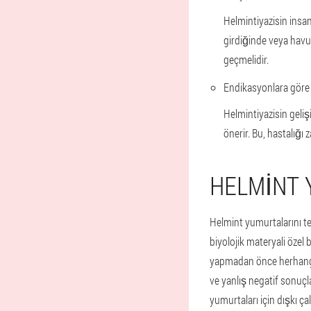
Helmintiyazisin insa
girdiğinde veya havuz
geçmelidir.
Endikasyonlara göre
Helmintiyazisin geliş
önerir. Bu, hastalığı
HELMINT 
Helmint yumurtalarını te
biyolojik materyali özel
yapmadan önce herhangi b
ve yanlış negatif sonuçl
yumurtaları için dışkı ça