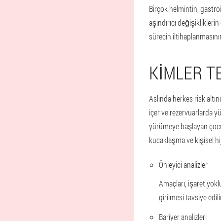
Birçok helmintin, gastroi
aşındırıcı değişiklikler
sürecin iltihaplanmasının
KIMLER T
Aslında herkes risk altı
içer ve rezervuarlarda y
yürümeye başlayan çocukl
kucaklaşma ve kişisel hijy
Önleyici analizler
Amaçları, işaret yokl
girilmesi tavsiye edilir
Bariyer analizleri