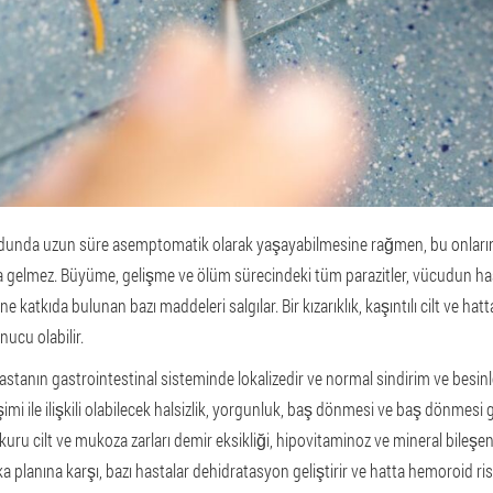
dunda uzun süre asemptomatik olarak yaşayabilmesine rağmen, bu onların h
 gelmez. Büyüme, gelişme ve ölüm sürecindeki tüm parazitler, vücudun ha
 katkıda bulunan bazı maddeleri salgılar. Bir kızarıklık, kaşıntılı cilt ve hatt
nucu olabilir.
astanın gastrointestinal sisteminde lokalizedir ve normal sindirim ve besinl
şimi ile ilişkili olabilecek halsizlik, yorgunluk, baş dönmesi ve baş dönme
r, kuru cilt ve mukoza zarları demir eksikliği, hipovitaminoz ve mineral bileşe
rka planına karşı, bazı hastalar dehidratasyon geliştirir ve hatta hemoroid riski