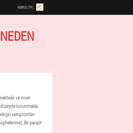
KIBRIS (TR)
 NEDEN
nmektedir ve insan
um düzeyde korunmakla
belirgin semptomları
şüphelenmez. Bir parazit