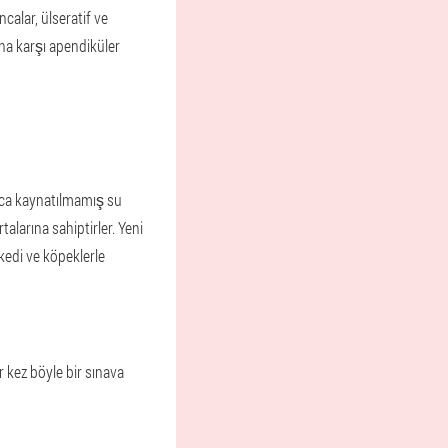
calar, ülseratif ve
ına karşı apendiküler
rıca kaynatılmamış su
alarına sahiptirler. Yeni
kedi ve köpeklerle
r kez böyle bir sınava