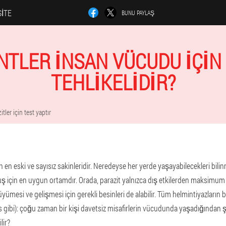
SITE
BUNU PAYLAŞ
NTLER INSAN VÜCUDU IÇIN
TEHLIKELIDIR?
itler için test yaptır
 en eski ve sayısız sakinleridir. Neredeyse her yerde yaşayabilecekleri bili
uş için en uygun ortamdır. Orada, parazit yalnızca dış etkilerden maksim
ümesi ve gelişmesi için gerekli besinleri de alabilir. Tüm helmintiyazların 
s gibi): çoğu zaman bir kişi davetsiz misafirlerin vücudunda yaşadığından 
lir?