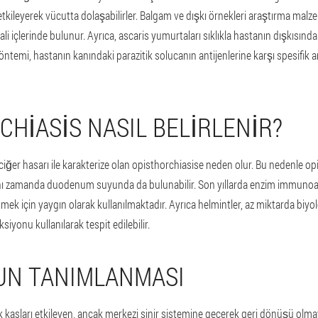
kileyerek vücutta dolaşabilirler. Balgam ve dışkı örnekleri araştırma malzeme
li içlerinde bulunur. Ayrıca, ascaris yumurtaları sıklıkla hastanın dışkısın
s yöntemi, hastanın kanındaki parazitik solucanın antijenlerine karşı spesifik a
CHIASIS NASIL BELIRLENIR?
aciğer hasarı ile karakterize olan opisthorchiasise neden olur. Bu nedenle 
ynı zamanda duodenum suyunda da bulunabilir. Son yıllarda enzim immunoa
tmek için yaygın olarak kullanılmaktadır. Ayrıca helmintler, az miktarda biyolo
siyonu kullanılarak tespit edilebilir.
UN TANIMLANMASI
arak kasları etkileyen, ancak merkezi sinir sistemine geçerek geri dönüşü olm