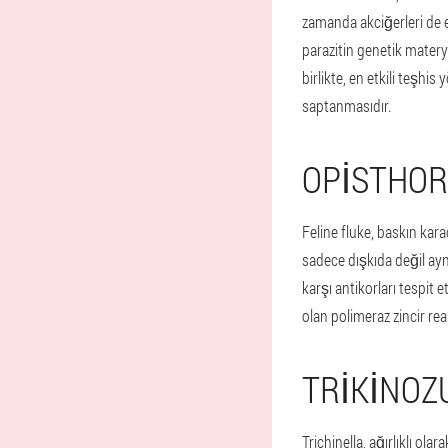
zamanda akciğerleri de et
parazitin genetik materya
birlikte, en etkili teşhi
saptanmasıdır.
OPISTHOR
Feline fluke, baskın kar
sadece dışkıda değil a
karşı antikorları tespit e
olan polimeraz zincir reak
TRIKINOZ
Trichinella, ağırlıklı ol