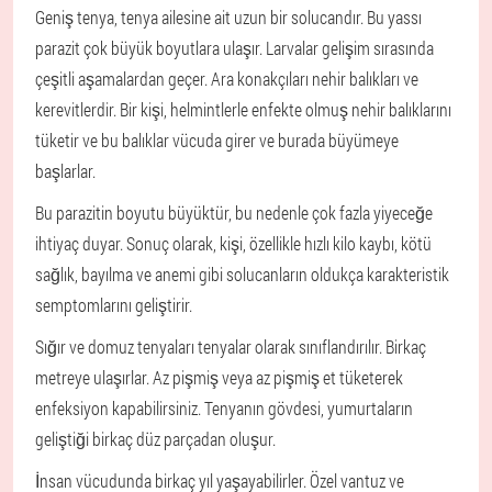
Geniş tenya, tenya ailesine ait uzun bir solucandır. Bu yassı
parazit çok büyük boyutlara ulaşır. Larvalar gelişim sırasında
çeşitli aşamalardan geçer. Ara konakçıları nehir balıkları ve
kerevitlerdir. Bir kişi, helmintlerle enfekte olmuş nehir balıklarını
tüketir ve bu balıklar vücuda girer ve burada büyümeye
başlarlar.
Bu parazitin boyutu büyüktür, bu nedenle çok fazla yiyeceğe
ihtiyaç duyar. Sonuç olarak, kişi, özellikle hızlı kilo kaybı, kötü
sağlık, bayılma ve anemi gibi solucanların oldukça karakteristik
semptomlarını geliştirir.
Sığır ve domuz tenyaları tenyalar olarak sınıflandırılır. Birkaç
metreye ulaşırlar. Az pişmiş veya az pişmiş et tüketerek
enfeksiyon kapabilirsiniz. Tenyanın gövdesi, yumurtaların
geliştiği birkaç düz parçadan oluşur.
İnsan vücudunda birkaç yıl yaşayabilirler. Özel vantuz ve