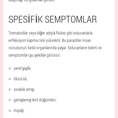
SPESIFIK SEMPTOMLAR
Trematodlar veya diğer adıyla flukes gibi solucanlarla
enfeksiyon kapma riski yüksektir. Bu parazitler insan
vücudunun farklı organlarında yaşar. Solucanların belirti ve
semptomları şu şekilde görünür:
yerel şişlik;
öksürük;
sıcaklık artışı;
genişlemiş lenf düğümleri;
miyalji;