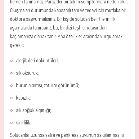
hemen tanınamaz. Parazitler bir takım semptomlara neden olur.
Oluşmaları durumunda kapsamlı tanı ve tedavi için mutlaka bir
doktora başvurmalısınız. Bir kişide solucan belirtilerini ilk
aşamalarda tanırsanız, bu, bir dizi teşhis hatasından
kaçınmanıza olanak tanır. Ana özellikler arasında vurgulamak
gerekir:
alerjik deri döküntüleri;
sık öksürük;
burun akıntısı, zatürre görünümü;
kabızlık;
sık soğuk algınlığı;
sinirlilik.
Solucanlar uzunsa safra ve pankreas suyunun salgılanmasını