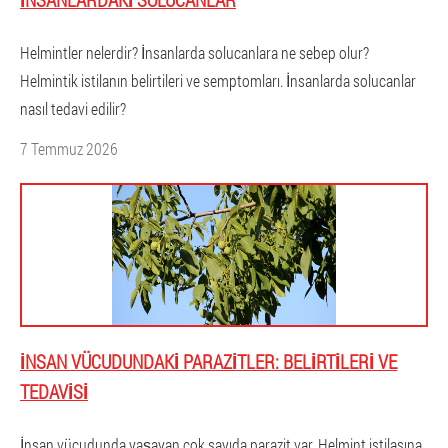
Helmintler nelerdir? İnsanlarda solucanlara ne sebep olur?
Helmintik istilanın belirtileri ve semptomları. İnsanlarda solucanlar
nasıl tedavi edilir?
7 Temmuz 2026
İNSAN VÜCUDUNDAKI PARAZITLER: BELIRTILERI VE
TEDAVISI
İnsan vücudunda yaşayan çok sayıda parazit var. Helmint istilasına