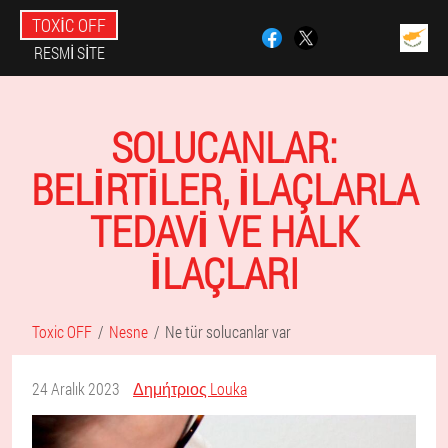
TOXIC OFF
RESMI SITE
SOLUCANLAR:
BELIRTILER, ILAÇLARLA
TEDAVI VE HALK
ILAÇLARI
Toxic OFF
Nesne
Ne tür solucanlar var
24 Aralık 2023
Δημήτριος Louka