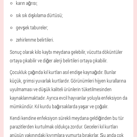
karın ağrısı;
sık sık dışkılama dürtüsü;
gevşek tabureler;
zehirlenme belirtileri.
Sonuç olarak kilo kaybı meydana gelebilir, vücutta döküntüler
ortaya çıkabilir ve diğer alerji belirtileri ortaya çıkabilir.
Çocukluk çağında kıl kurtları asıl endişe kaynağıdır. Bunlar
küçük, grimsi yuvarlak kurtlardır. Görünümleri hijyen kurallarına
uyulmaması ve düşük kaliteli ürünlerin tüketilmesinden
kaynaklanmaktadır. Ayrıca evcil hayvanlar yoluyla enfeksiyon da
mümkündür. Kıl kurdu bağırsaklarda yaşar ve çoğalır.
Kendi kendine enfeksiyon sürekli meydana geldiğinden bu tür
parazitlerden kurtulmak oldukça zordur. Geceleri kıl kurtları
anüsün yakınındaki kıvrımlara yumurta bırakırlar. Şu anda çok