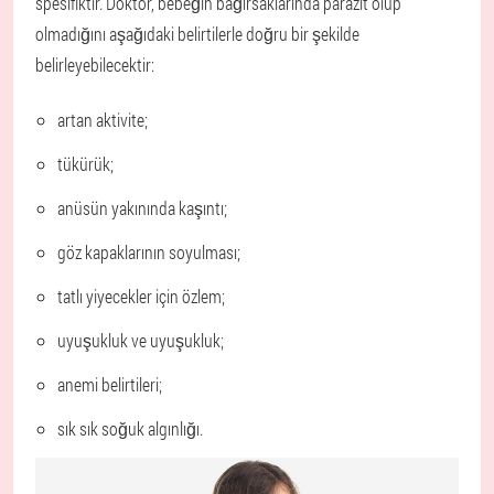
spesifiktir. Doktor, bebeğin bağırsaklarında parazit olup
olmadığını aşağıdaki belirtilerle doğru bir şekilde
belirleyebilecektir:
artan aktivite;
tükürük;
anüsün yakınında kaşıntı;
göz kapaklarının soyulması;
tatlı yiyecekler için özlem;
uyuşukluk ve uyuşukluk;
anemi belirtileri;
sık sık soğuk algınlığı.