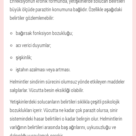
Enfeksiyonun kronik formunda, yetişkinlerde solucan belirtileri
büyük ölçüde parazitin konumuna bağlıdır. Özellikle aşağıdaki
belirtiler gözlemlenebilir:
bağırsak fonksiyon bozukluğu;
acı verici duyumlar;
şişkinlik;
iştahın azalması veya artması.
Helmintler sindirim sürecini olumsuz yönde etkileyen maddeler
salgılarlar. Vücutta besin eksikliği olabilir.
Yetişkinlerdeki solucanların belirtileri sıklıkla çeşitli psikolojik
bozuklukları içerir. Vücutta ne kadar çok parazit olursa, sinir
sistemindeki hasar belirtileri o kadar belirgin olur. Helmintlerin
varlığının belirtileri arasında baş ağrılarını, uykusuzluğu ve
dalgınlığı vurgulamak gerekir.