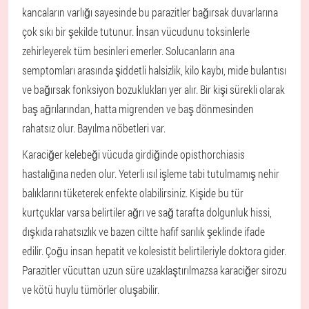
kancaların varlığı sayesinde bu parazitler bağırsak duvarlarına
çok sıkı bir şekilde tutunur. İnsan vücudunu toksinlerle
zehirleyerek tüm besinleri emerler. Solucanların ana
semptomları arasında şiddetli halsizlik, kilo kaybı, mide bulantısı
ve bağırsak fonksiyon bozuklukları yer alır. Bir kişi sürekli olarak
baş ağrılarından, hatta migrenden ve baş dönmesinden
rahatsız olur. Bayılma nöbetleri var.
Karaciğer kelebeği vücuda girdiğinde opisthorchiasis
hastalığına neden olur. Yeterli ısıl işleme tabi tutulmamış nehir
balıklarını tüketerek enfekte olabilirsiniz. Kişide bu tür
kurtçuklar varsa belirtiler ağrı ve sağ tarafta dolgunluk hissi,
dışkıda rahatsızlık ve bazen ciltte hafif sarılık şeklinde ifade
edilir. Çoğu insan hepatit ve kolesistit belirtileriyle doktora gider.
Parazitler vücuttan uzun süre uzaklaştırılmazsa karaciğer sirozu
ve kötü huylu tümörler oluşabilir.