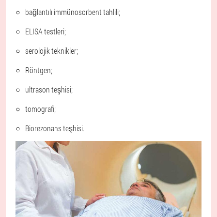
bağlantılı immünosorbent tahlili;
ELISA testleri;
serolojik teknikler;
Röntgen;
ultrason teşhisi;
tomografi;
Biorezonans teşhisi.