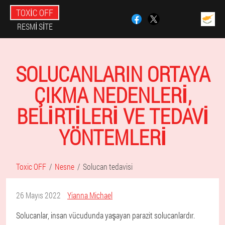
TOXIC OFF
RESMI SITE
SOLUCANLARIN ORTAYA
ÇIKMA NEDENLERI,
BELIRTILERI VE TEDAVI
YÖNTEMLERI
Toxic OFF
Nesne
Solucan tedavisi
26 Mayıs 2022
Yianna Michael
Solucanlar, insan vücudunda yaşayan parazit solucanlardır.