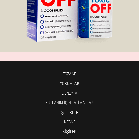
ECZANE
YORUMLAR
DENEYIM
KULLANIM IÇIN TALIMATLAR
ŞEHIRLER
NESNE
KIŞILER