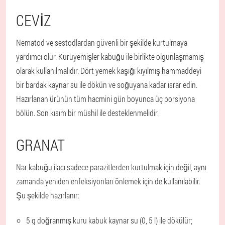
CEVIZ
Nematod ve sestodlardan güvenli bir şekilde kurtulmaya
yardımcı olur. Kuruyemişler kabuğu ile birlikte olgunlaşmamış
olarak kullanılmalıdır. Dört yemek kaşığı kıyılmış hammaddeyi
bir bardak kaynar su ile dökün ve soğuyana kadar ısrar edin.
Hazırlanan ürünün tüm hacmini gün boyunca üç porsiyona
bölün. Son kısım bir müshil ile desteklenmelidir.
GRANAT
Nar kabuğu ilacı sadece parazitlerden kurtulmak için değil, aynı
zamanda yeniden enfeksiyonları önlemek için de kullanılabilir.
Şu şekilde hazırlanır:
5 g doğranmış kuru kabuk kaynar su (0, 5 l) ile dökülür;