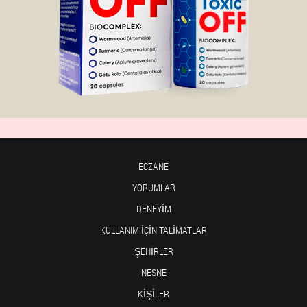
ECZANE
YORUMLAR
DENEYIM
KULLANIM IÇIN TALIMATLAR
ŞEHIRLER
NESNE
KIŞILER