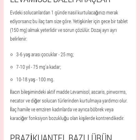
Evdeki solucanlardan 1 günde nasıl kurtulacağınızı merak
ediyorsanız bu ilaç tam size göre. Yetişkinler için gece bir tablet
(150 mg) almak yeterlidir ve sorun çözülür. Dozaj ayrı ayrı
belirlenir:
3-6 yaş arası çocuklar - 25 mg;
7-10 yıl - 75 mg'a kadar;
10-18 yaş - 100 mg.
İlacın bileşimindeki aktif madde Levamisol, ascaris, pinworms,
necator ve diğer solucan türlerinden kurtulmaya yardımcı olur.
İlaç hamile ve emziren kadınlarda ve ayrıca böbrek veya
karaciğer fonksiyon bozukluğu olan kişilerde kontrendikedir.
PRAZIKUANTEL BAZLI ÜRÜN