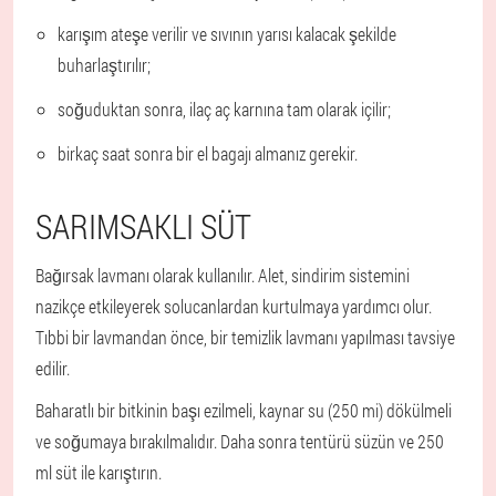
karışım ateşe verilir ve sıvının yarısı kalacak şekilde
buharlaştırılır;
soğuduktan sonra, ilaç aç karnına tam olarak içilir;
birkaç saat sonra bir el bagajı almanız gerekir.
SARIMSAKLI SÜT
Bağırsak lavmanı olarak kullanılır. Alet, sindirim sistemini
nazikçe etkileyerek solucanlardan kurtulmaya yardımcı olur.
Tıbbi bir lavmandan önce, bir temizlik lavmanı yapılması tavsiye
edilir.
Baharatlı bir bitkinin başı ezilmeli, kaynar su (250 mi) dökülmeli
ve soğumaya bırakılmalıdır. Daha sonra tentürü süzün ve 250
ml süt ile karıştırın.