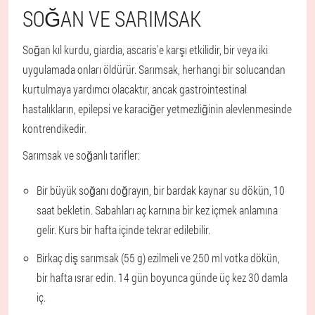
SOĞAN VE SARIMSAK
Soğan kıl kurdu, giardia, ascaris'e karşı etkilidir, bir veya iki
uygulamada onları öldürür. Sarımsak, herhangi bir solucandan
kurtulmaya yardımcı olacaktır, ancak gastrointestinal
hastalıkların, epilepsi ve karaciğer yetmezliğinin alevlenmesinde
kontrendikedir.
Sarımsak ve soğanlı tarifler:
Bir büyük soğanı doğrayın, bir bardak kaynar su dökün, 10
saat bekletin. Sabahları aç karnına bir kez içmek anlamına
gelir. Kurs bir hafta içinde tekrar edilebilir.
Birkaç diş sarımsak (55 g) ezilmeli ve 250 ml votka dökün,
bir hafta ısrar edin. 14 gün boyunca günde üç kez 30 damla
iç.