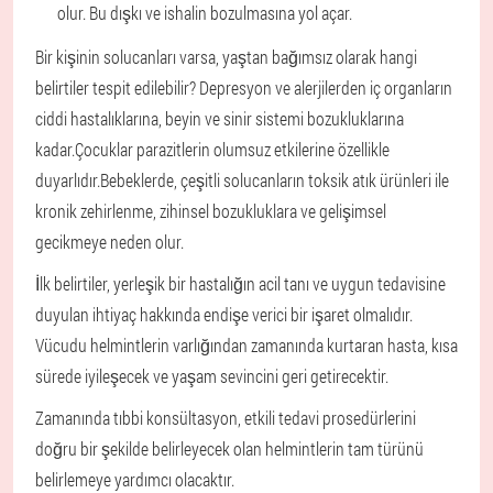
olur. Bu dışkı ve ishalin bozulmasına yol açar.
Bir kişinin solucanları varsa, yaştan bağımsız olarak hangi
belirtiler tespit edilebilir? Depresyon ve alerjilerden iç organların
ciddi hastalıklarına, beyin ve sinir sistemi bozukluklarına
kadar.
Çocuklar parazitlerin olumsuz etkilerine özellikle
duyarlıdır.
Bebeklerde, çeşitli solucanların toksik atık ürünleri ile
kronik zehirlenme, zihinsel bozukluklara ve gelişimsel
gecikmeye neden olur.
İlk belirtiler, yerleşik bir hastalığın acil tanı ve uygun tedavisine
duyulan ihtiyaç hakkında endişe verici bir işaret olmalıdır.
Vücudu helmintlerin varlığından zamanında kurtaran hasta, kısa
sürede iyileşecek ve yaşam sevincini geri getirecektir.
Zamanında tıbbi konsültasyon, etkili tedavi prosedürlerini
doğru bir şekilde belirleyecek olan helmintlerin tam türünü
belirlemeye yardımcı olacaktır.