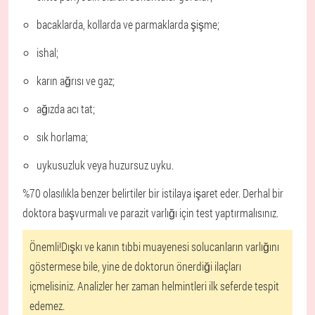
bacaklarda, kollarda ve parmaklarda şişme;
ishal;
karın ağrısı ve gaz;
ağızda acı tat;
sık horlama;
uykusuzluk veya huzursuz uyku.
%70 olasılıkla benzer belirtiler bir istilaya işaret eder. Derhal bir
doktora başvurmalı ve parazit varlığı için test yaptırmalısınız.
Önemli!
Dışkı ve kanın tıbbi muayenesi solucanların varlığını
göstermese bile, yine de doktorun önerdiği ilaçları
içmelisiniz. Analizler her zaman helmintleri ilk seferde tespit
edemez.