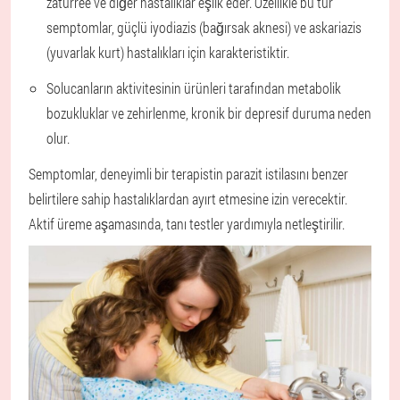
zatürree ve diğer hastalıklar eşlik eder. Özellikle bu tür
semptomlar, güçlü iyodiazis (bağırsak aknesi) ve askariazis
(yuvarlak kurt) hastalıkları için karakteristiktir.
Solucanların aktivitesinin ürünleri tarafından metabolik
bozukluklar ve zehirlenme, kronik bir depresif duruma neden
olur.
Semptomlar, deneyimli bir terapistin parazit istilasını benzer
belirtilere sahip hastalıklardan ayırt etmesine izin verecektir.
Aktif üreme aşamasında, tanı testler yardımıyla netleştirilir.