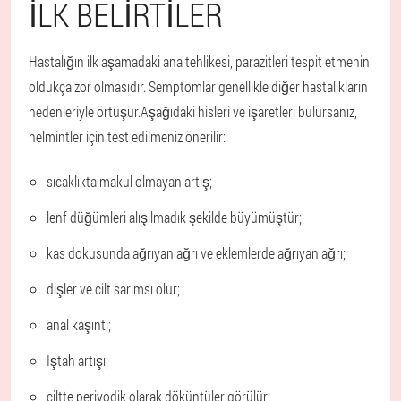
İLK BELIRTILER
Hastalığın ilk aşamadaki ana tehlikesi, parazitleri tespit etmenin
oldukça zor olmasıdır. Semptomlar genellikle diğer hastalıkların
nedenleriyle örtüşür.
Aşağıdaki hisleri ve işaretleri bulursanız,
helmintler için test edilmeniz önerilir:
sıcaklıkta makul olmayan artış;
lenf düğümleri alışılmadık şekilde büyümüştür;
kas dokusunda ağrıyan ağrı ve eklemlerde ağrıyan ağrı;
dişler ve cilt sarımsı olur;
anal kaşıntı;
Iştah artışı;
ciltte periyodik olarak döküntüler görülür;