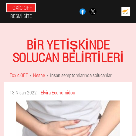
TOXIC OFF
RESMI SITE
BIR YETIŞKINDE
SOLUCAN BELIRTILERI
Toxic OFF
Nesne
Insan semptomlarında solucanlar
13 Nisan 2022
Elvira Economidou