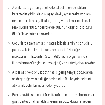
Alerjik reaksiyonun genel ve lokal belirtileri de istilanın
karakteristiğidir. Giardia, aşağıdaki yaygın reaksiyonlara
neden olur: tırnak çatlakları, bronşiyal astım, rinit. Lokal
reaksiyonlar bu tür belirtilerde bulunur: kaşıntılı cilt, kuru
öksürük ve astımlı spazmlar.
Çocuklarda zayıflamış bir bağışıklık sisteminin sonuçları,
paranazal sinüslerin iltihaplanması (sinüzit), ağız
mukozasının lezyonları (stomatit), kadın organlarında
iltihaplanma süreçleri (vulvovajinit) ve bakteriyel vajinozdur.
Ascariasis ve diphyllobothriasis (geniş tenya) çocuklarda
saldırganlığa ve sinirliliğe neden olur. Bu, beynin helmint
atıkları ile zehirlenmesi nedeniyle olur.
Bazı parazitik solucan türleri tarafından üretilen hormonlar,
gastrointestinal kanalda sıvı emilim bozukluğuna neden