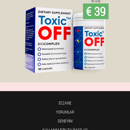
€ 78
€ 39
ECZANE
YORUMLAR
DENEYIM
KULLANIM IÇIN TALIMATLAR