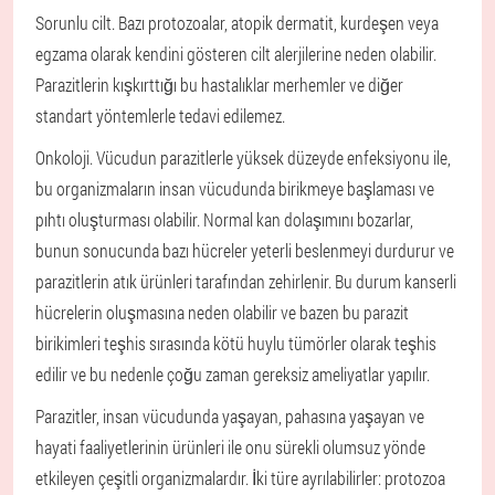
Sorunlu cilt. Bazı protozoalar, atopik dermatit, kurdeşen veya
egzama olarak kendini gösteren cilt alerjilerine neden olabilir.
Parazitlerin kışkırttığı bu hastalıklar merhemler ve diğer
standart yöntemlerle tedavi edilemez.
Onkoloji. Vücudun parazitlerle yüksek düzeyde enfeksiyonu ile,
bu organizmaların insan vücudunda birikmeye başlaması ve
pıhtı oluşturması olabilir. Normal kan dolaşımını bozarlar,
bunun sonucunda bazı hücreler yeterli beslenmeyi durdurur ve
parazitlerin atık ürünleri tarafından zehirlenir. Bu durum kanserli
hücrelerin oluşmasına neden olabilir ve bazen bu parazit
birikimleri teşhis sırasında kötü huylu tümörler olarak teşhis
edilir ve bu nedenle çoğu zaman gereksiz ameliyatlar yapılır.
Parazitler, insan vücudunda yaşayan, pahasına yaşayan ve
hayati faaliyetlerinin ürünleri ile onu sürekli olumsuz yönde
etkileyen çeşitli organizmalardır. İki türe ayrılabilirler: protozoa