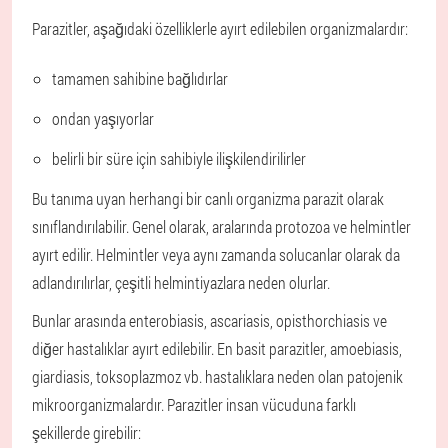
Parazitler, aşağıdaki özelliklerle ayırt edilebilen organizmalardır:
tamamen sahibine bağlıdırlar
ondan yaşıyorlar
belirli bir süre için sahibiyle ilişkilendirilirler
Bu tanıma uyan herhangi bir canlı organizma parazit olarak
sınıflandırılabilir. Genel olarak, aralarında protozoa ve helmintler
ayırt edilir. Helmintler veya aynı zamanda solucanlar olarak da
adlandırılırlar, çeşitli helmintiyazlara neden olurlar.
Bunlar arasında enterobiasis, ascariasis, opisthorchiasis ve
diğer hastalıklar ayırt edilebilir. En basit parazitler, amoebiasis,
giardiasis, toksoplazmoz vb. hastalıklara neden olan patojenik
mikroorganizmalardır. Parazitler insan vücuduna farklı
şekillerde girebilir: