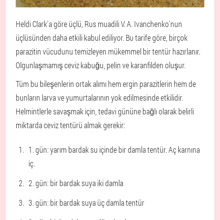
Heldi Clark'a göre üçlü, Rus muadili V. A. Ivanchenko'nun
üçlüsünden daha etkili kabul ediliyor. Bu tarife göre, birçok
parazitin vücudunu temizleyen mükemmel bir tentür hazırlanır.
Olgunlaşmamış ceviz kabuğu, pelin ve karanfilden oluşur.
Tüm bu bileşenlerin ortak alımı hem ergin parazitlerin hem de
bunların larva ve yumurtalarının yok edilmesinde etkilidir.
Helmintlerle savaşmak için, tedavi gününe bağlı olarak belirli
miktarda ceviz tentürü almak gerekir:
1. gün: yarım bardak su içinde bir damla tentür. Aç karnına
iç.
2. gün: bir bardak suya iki damla
3. gün: bir bardak suya üç damla tentür