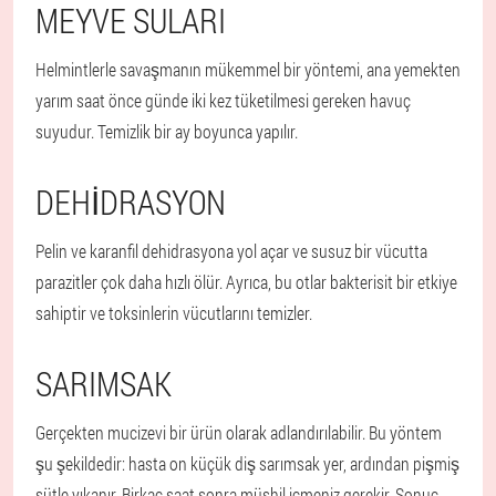
MEYVE SULARI
Helmintlerle savaşmanın mükemmel bir yöntemi, ana yemekten
yarım saat önce günde iki kez tüketilmesi gereken havuç
suyudur. Temizlik bir ay boyunca yapılır.
DEHIDRASYON
Pelin ve karanfil dehidrasyona yol açar ve susuz bir vücutta
parazitler çok daha hızlı ölür. Ayrıca, bu otlar bakterisit bir etkiye
sahiptir ve toksinlerin vücutlarını temizler.
SARIMSAK
Gerçekten mucizevi bir ürün olarak adlandırılabilir. Bu yöntem
şu şekildedir: hasta on küçük diş sarımsak yer, ardından pişmiş
sütle yıkanır. Birkaç saat sonra müshil içmeniz gerekir. Sonuç