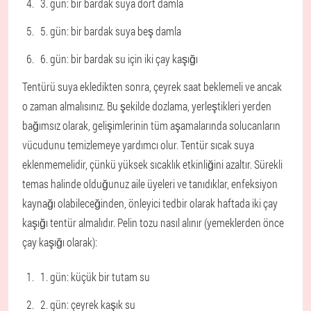
3. gün: bir bardak suya dört damla
5. gün: bir bardak suya beş damla
6. gün: bir bardak su için iki çay kaşığı
Tentürü suya ekledikten sonra, çeyrek saat beklemeli ve ancak
o zaman almalısınız. Bu şekilde dozlama, yerleştikleri yerden
bağımsız olarak, gelişimlerinin tüm aşamalarında solucanların
vücudunu temizlemeye yardımcı olur. Tentür sıcak suya
eklenmemelidir, çünkü yüksek sıcaklık etkinliğini azaltır. Sürekli
temas halinde olduğunuz aile üyeleri ve tanıdıklar, enfeksiyon
kaynağı olabileceğinden, önleyici tedbir olarak haftada iki çay
kaşığı tentür almalıdır. Pelin tozu nasıl alınır (yemeklerden önce
çay kaşığı olarak):
1. gün: küçük bir tutam su
2. gün: çeyrek kaşık su