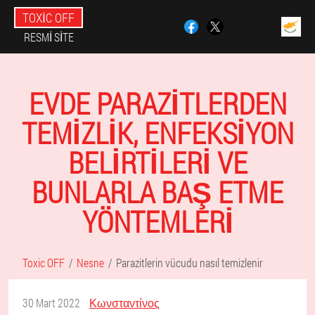
TOXIC OFF
RESMI SITE
EVDE PARAZITLERDEN
TEMIZLIK, ENFEKSIYON
BELIRTILERI VE
BUNLARLA BAŞ ETME
YÖNTEMLERI
Toxic OFF
Nesne
Parazitlerin vücudu nasıl temizlenir
30 Mart 2022
Κωνσταντίνος