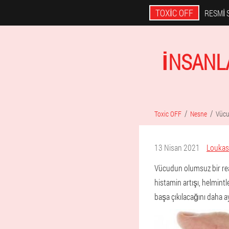
TOXIC OFF
RESMI 
İNSANL
Toxic OFF
Nesne
Vücut
13 Nisan 2021
Loukas
Vücudun olumsuz bir rea
histamin artışı, helmintl
başa çıkılacağını daha ayr