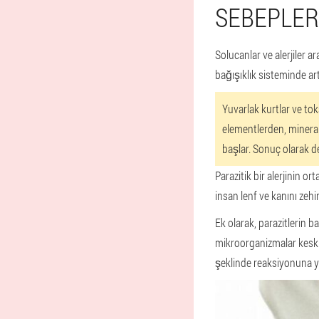
SEBEPLER 
Solucanlar ve alerjiler 
bağışıklık sisteminde ar
Yuvarlak kurtlar ve to
elementlerden, mineral
başlar. Sonuç olarak de
Parazitik bir alerjinin o
insan lenf ve kanını zehir
Ek olarak, parazitlerin b
mikroorganizmalar keskin
şeklinde reaksiyonuna yo