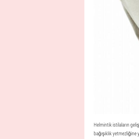
Helmintik istilaların gel
bağışıklık yetmezliğine y