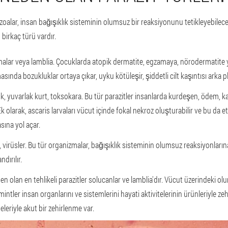
oalar, insan bağışıklık sisteminin olumsuz bir reaksiyonunu tetikleyebilecek
 birkaç türü vardır.
alar veya lamblia. Çocuklarda atopik dermatite, egzamaya, nörodermatite yo
sında bozukluklar ortaya çıkar, uyku kötüleşir, şiddetli cilt kaşıntısı arka pla
k, yuvarlak kurt, toksokara. Bu tür parazitler insanlarda kurdeşen, ödem, ka
k olarak, ascaris larvaları vücut içinde fokal nekroz oluşturabilir ve bu da e
sına yol açar.
r, virüsler. Bu tür organizmalar, bağışıklık sisteminin olumsuz reaksiyonları
ndırılır.
en olan en tehlikeli parazitler solucanlar ve lamblia'dır. Vücut üzerindeki olu
lmintler insan organlarını ve sistemlerini hayati aktivitelerinin ürünleriyle zehir
leriyle akut bir zehirlenme var.