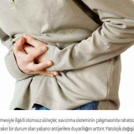
işmesiyle ilişkili olumsuz süreçler, savunma sisteminin çalışmasında rahatsı
akın bir durum olan yabancı antijenlere duyarlılığını arttırır. Patolojik değişi