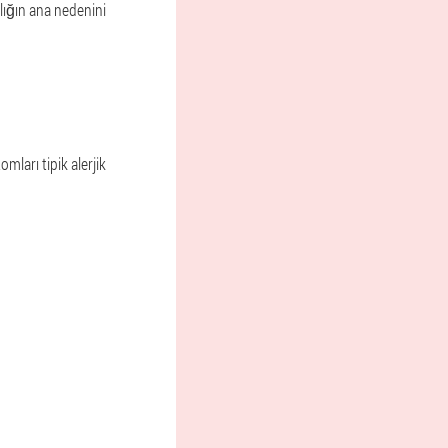
talığın ana nedenini
ları tipik alerjik