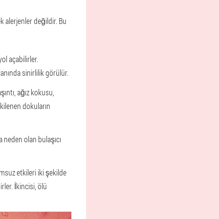
 alerjenler değildir. Bu
l açabilirler.
nında sinirlilik görülür.
şıntı, ağız kokusu,
tkilenen dokuların
na neden olan bulaşıcı
msuz etkileri iki şekilde
ler. İkincisi, ölü