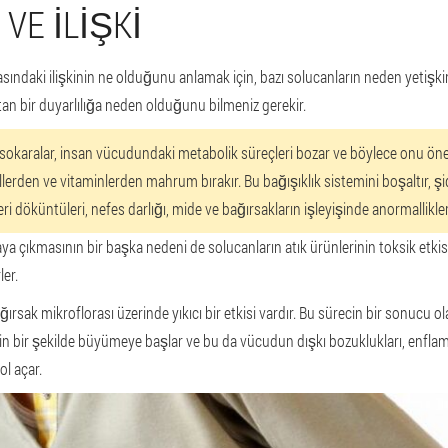
VE ILIŞKI
arasındaki ilişkinin ne olduğunu anlamak için, bazı solucanların neden yetişk
tan bir duyarlılığa neden olduğunu bilmeniz gerekir.
ksokaralar, insan vücudundaki metabolik süreçleri bozar ve böylece onu ön
lerden ve vitaminlerden mahrum bırakır. Bu bağışıklık sistemini boşaltır, şi
ri döküntüleri, nefes darlığı, mide ve bağırsakların işleyişinde anormallikler
rtaya çıkmasının bir başka nedeni de solucanların atık ürünlerinin toksik etkis
ler.
ağırsak mikroflorası üzerinde yıkıcı bir etkisi vardır. Bu sürecin bir sonucu o
 bir şekilde büyümeye başlar ve bu da vücudun dışkı bozuklukları, enflama
l açar.