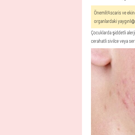
Önemli!
Ascaris ve ekin
organlardaki yaygınlığı
Çocuklarda şiddetli alerj
cerahatli sivilce veya ser