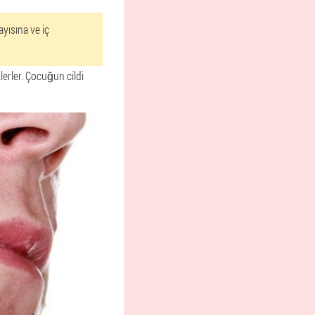
yısına ve iç
lerler. Çocuğun cildi