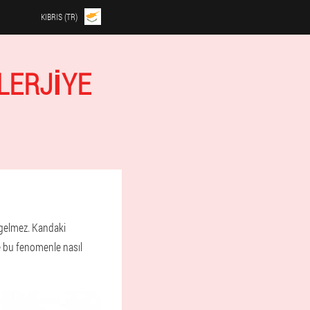
KIBRIS (TR)
LERJIYE
 gelmez. Kandaki
ve bu fenomenle nasıl