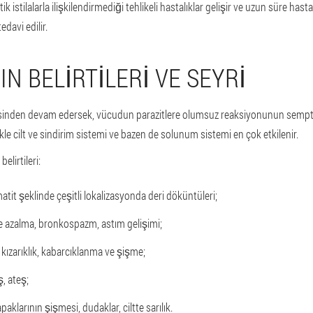
tik istilalarla ilişkilendirmediği tehlikeli hastalıklar gelişir ve uzun süre has
edavi edilir.
N BELIRTILERI VE SEYRI
şkisinden devam edersek, vücudun parazitlere olumsuz reaksiyonunun semptom
likle cilt ve sindirim sistemi ve bazen de solunum sistemi en çok etkilenir.
elirtileri:
atit şeklinde çeşitli lokalizasyonda deri döküntüleri;
 azalma, bronkospazm, astım gelişimi;
te kızarıklık, kabarcıklanma ve şişme;
ş, ateş;
paklarının şişmesi, dudaklar, ciltte sarılık.