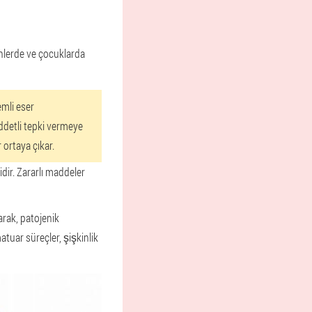
inlerde ve çocuklarda
emli eser
ddetli tepki vermeye
 ortaya çıkar.
idir. Zararlı maddeler
larak, patojenik
tuar süreçler, şişkinlik