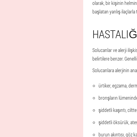
olarak, bir kişinin helmin
başlatan yanlış ilaçlarla t
HASTALIĞI
Solucanlar ve alerji ili
belirtilere benzer. Genel
Solucanlara alerjinin ana b
ürtiker, egzama, derm
bronşların lümeninde
şiddetli kaşıntı, cilt
şiddetli öksürük, ate
burun akıntısı, göz ka