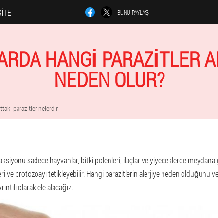
SITE
BUNU PAYLAŞ
ARDA HANGI PARAZITLER A
NEDEN OLUR?
taki parazitler nelerdir
ksiyonu sadece hayvanlar, bitki polenleri, ilaçlar ve yiyeceklerde meydana
eri ve protozoayı tetikleyebilir. Hangi parazitlerin alerjiye neden olduğunu 
ıntılı olarak ele alacağız.