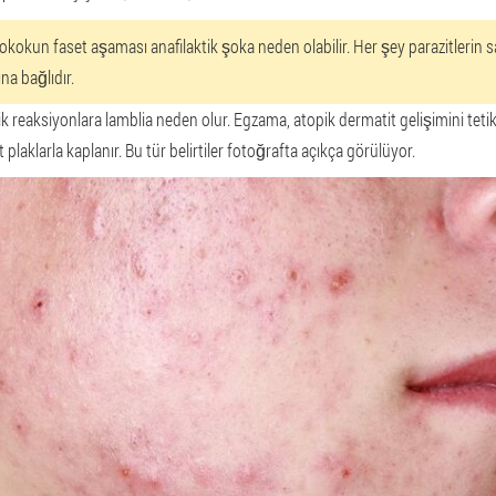
okokun faset aşaması anafilaktik şoka neden olabilir. Her şey parazitlerin sa
na bağlıdır.
ik reaksiyonlara lamblia neden olur. Egzama, atopik dermatit gelişimini tetik
t plaklarla kaplanır. Bu tür belirtiler fotoğrafta açıkça görülüyor.