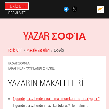
TOXIC OFF
RESMI SITE
YAZAR ΣΟΦΊΑ
Toxic OFF
Makale Yazarları
Σοφία
YAZAR:
ΣΟΦΊΑ
TARAFINDAN YAYINLANDI:
2 NESNE
YAZARIN MAKALELERI
1 günde parazitlerden kurtulmak mümkün mü, nasıl yapılır?
1 günde parazitlerden nasıl kurtuluruz? Her helmint