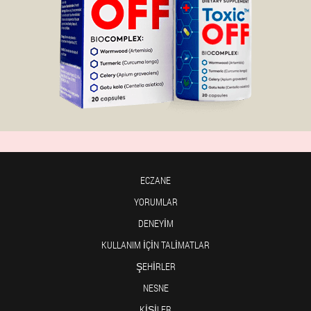
ECZANE
YORUMLAR
DENEYIM
KULLANIM IÇIN TALIMATLAR
ŞEHIRLER
NESNE
KIŞILER