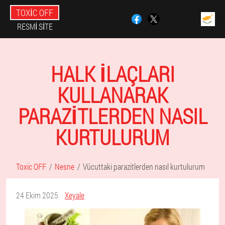
TOXIC OFF
RESMI SITE
HALK ILAÇLARI
KULLANARAK
PARAZITLERDEN NASIL
KURTULURUM
Toxic OFF
Nesne
Vücuttaki parazitlerden nasıl kurtulurum
24 Ekim 2025
Xeyale