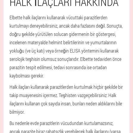
HALK ILAÇLARI HAKKINDA
Elbette halk ilaçlarını kullanarak vücuttaki parazitlerden
kurtulmayı deneyebilirsiniz, ancak daha fazlasını değil. Sonuçta,
doğru şekilde yürütülen solucan gidermenin bir göstergesi,
incelenen materyalde helmint belirtilerinin ve yumurtalarının
yokluğu (ve üç katı) veya örneğin ELISA yöntemini kullanarak
serolojik teşhisin olumsuz sonuçlarıdır. Elbette tedaviden önce
parazitin tespit edilmesi, tedavi sonrasında ise ortadan
kaybolması gerekir.
Halk ilaçları kullanarak parazitlerden kurtulmak hiçbir şekilde bir
takip muayenesini içermez. Teşhisten vazgeçebilirsiniz: Halk
ilaçlarını kullanan çok sayıda insan, bunları neden aldıklarını bile
bilmiyor.
Bu nedenle evde parazitlerin vücudundan kurtulamazsınız,
ancak parazite biraz rahatsızlık verebilecek halk ilaçlarını (varsa