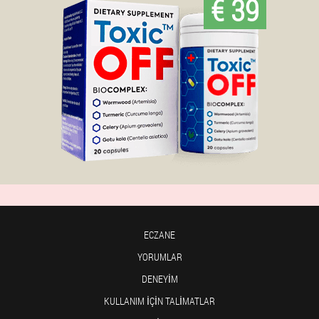
€ 39
ECZANE
YORUMLAR
DENEYIM
KULLANIM IÇIN TALIMATLAR