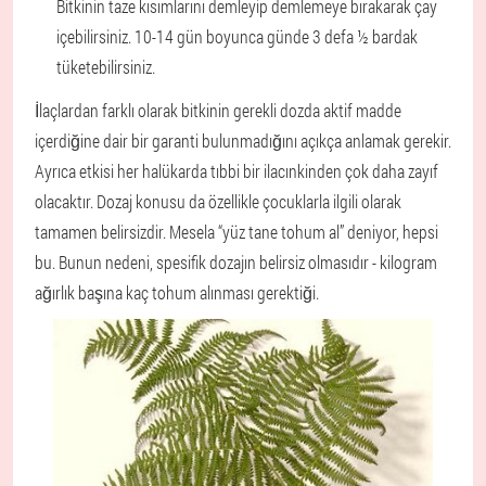
Bitkinin taze kısımlarını demleyip demlemeye bırakarak çay
içebilirsiniz. 10-14 gün boyunca günde 3 defa ½ bardak
tüketebilirsiniz.
İlaçlardan farklı olarak bitkinin gerekli dozda aktif madde
içerdiğine dair bir garanti bulunmadığını açıkça anlamak gerekir.
Ayrıca etkisi her halükarda tıbbi bir ilacınkinden çok daha zayıf
olacaktır. Dozaj konusu da özellikle çocuklarla ilgili olarak
tamamen belirsizdir. Mesela “yüz tane tohum al” deniyor, hepsi
bu. Bunun nedeni, spesifik dozajın belirsiz olmasıdır - kilogram
ağırlık başına kaç tohum alınması gerektiği.