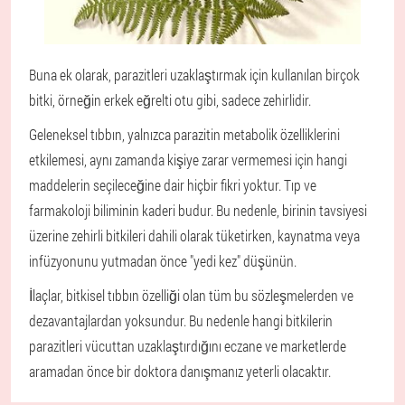
Buna ek olarak, parazitleri uzaklaştırmak için kullanılan birçok
bitki, örneğin erkek eğrelti otu gibi, sadece zehirlidir.
Geleneksel tıbbın, yalnızca parazitin metabolik özelliklerini
etkilemesi, aynı zamanda kişiye zarar vermemesi için hangi
maddelerin seçileceğine dair hiçbir fikri yoktur. Tıp ve
farmakoloji biliminin kaderi budur. Bu nedenle, birinin tavsiyesi
üzerine zehirli bitkileri dahili olarak tüketirken, kaynatma veya
infüzyonunu yutmadan önce "yedi kez" düşünün.
İlaçlar, bitkisel tıbbın özelliği olan tüm bu sözleşmelerden ve
dezavantajlardan yoksundur. Bu nedenle hangi bitkilerin
parazitleri vücuttan uzaklaştırdığını eczane ve marketlerde
aramadan önce bir doktora danışmanız yeterli olacaktır.