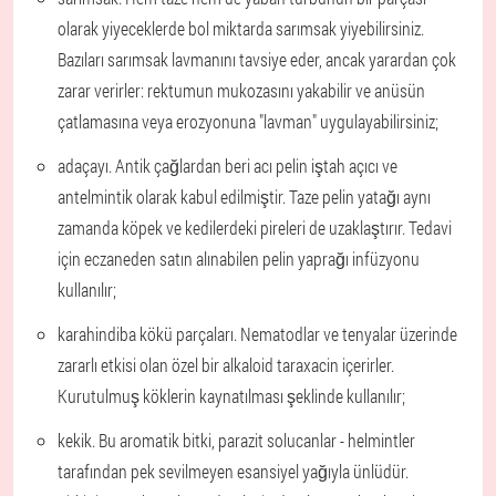
olarak yiyeceklerde bol miktarda sarımsak yiyebilirsiniz.
Bazıları sarımsak lavmanını tavsiye eder, ancak yarardan çok
zarar verirler: rektumun mukozasını yakabilir ve anüsün
çatlamasına veya erozyonuna "lavman" uygulayabilirsiniz;
adaçayı
. Antik çağlardan beri acı pelin iştah açıcı ve
antelmintik olarak kabul edilmiştir. Taze pelin yatağı aynı
zamanda köpek ve kedilerdeki pireleri de uzaklaştırır. Tedavi
için eczaneden satın alınabilen pelin yaprağı infüzyonu
kullanılır;
karahindiba kökü parçaları
. Nematodlar ve tenyalar üzerinde
zararlı etkisi olan özel bir alkaloid taraxacin içerirler.
Kurutulmuş köklerin kaynatılması şeklinde kullanılır;
kekik
. Bu aromatik bitki, parazit solucanlar - helmintler
tarafından pek sevilmeyen esansiyel yağıyla ünlüdür.