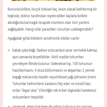
Bununla birlikte, birçok bitkisel ilaç, kesin olarak belirlenmiş bir
teşhisle, doktor tarafından reçete edilen ilaçlarla birlikte
alındığında karmaşık terapide mümkün olan tüm yardımı
sağlayabilir. Hangi otlar parazitleri vücuttan uzaklaştırabilir?
Aşağıdaki şifalı bitkilerin antelmintik etkileri vardır:
kabak çekirdeği
. Sadece solucanlara zarar vermekle kalmaz,
aynı zamanda lezzetlidirler. Aktif madde tohumları
çevreleyen filmde bulunur. Geleneksel tıp, 100 tohumun
hazırlanmasını, 4 doza bölünmesini ve akşamları 2 yemek
kaşığı miktarında Vazelin veya bitkisel yağ içilmesini önerir.
Tohumlar helmintlerin kaslarını felç eder ve müshil ilacı
onları "dışarı atar". Etkinliğin tek kriteri dışkıdaki hareketsiz
solucanların tespitidir.
sarımsak
. Hem taze hem de yaban turbunun bir parçası