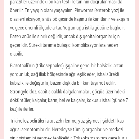
parazitler üzerindeki bir kan testi ile tanının doğrulanması da
önerilir. En yaygın olanı yaşayalım. Pinworms (enterobiyoz) ile
olası enfeksiyon, anüs bölgesinde kaşıntı ile kanıtlanır ve akşam
ve gece önemli ölçüde artar. Yoğunluğu istila gücüne bağlıdır.
Bazen anüs ile sınırlı değildir, ancak dış genital organlar için
geçerlidir. Sürekli tarama bulaşıcı komplikasyonlara neden
olabilir.
Blazothali'nin (trikosephales) işgaline genel bir halsizlik, artan
yorgunluk, sağ iliak bölgesinde ağrı eşlik eder, ishal sürekli
kabızlık ile değiştirilir, bazen dışkıda bir kan taşı not edilir.
Strongyloidoz, sabit sıcaklık dalgalanmaları, göğüs üzerindeki
döküntüler, kalçalar, karın, bel ve kalçalar, kokusu ishal (günde 7
kez) ile ilerler.
Trikinelloz belirtileri akut zehirlenme, yüz şişmesi, şiddetli kas
ağrısı semptomlarıdır. Neredeyse tüm iç organları ve merkezi
sinir sistemini yenmek tehlikelidir. Toksokaroz ayrıca gece kuru