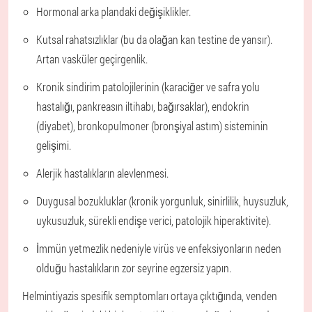
Hormonal arka plandaki değişiklikler.
Kutsal rahatsızlıklar (bu da olağan kan testine de yansır).
Artan vasküler geçirgenlik.
Kronik sindirim patolojilerinin (karaciğer ve safra yolu
hastalığı, pankreasın iltihabı, bağırsaklar), endokrin
(diyabet), bronkopulmoner (bronşiyal astım) sisteminin
gelişimi.
Alerjik hastalıkların alevlenmesi.
Duygusal bozukluklar (kronik yorgunluk, sinirlilik, huysuzluk,
uykusuzluk, sürekli endişe verici, patolojik hiperaktivite).
İmmün yetmezlik nedeniyle virüs ve enfeksiyonların neden
olduğu hastalıkların zor seyrine egzersiz yapın.
Helmintiyazis spesifik semptomları ortaya çıktığında, venden