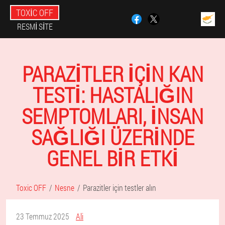
TOXIC OFF
RESMI SITE
PARAZITLER IÇIN KAN
TESTI: HASTALIĞIN
SEMPTOMLARI, INSAN
SAĞLIĞI ÜZERINDE
GENEL BIR ETKI
Toxic OFF
Nesne
Parazitler için testler alın
23 Temmuz 2025
Ali