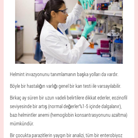
Helmint invazyonunu tanımlamanın başka yolları da vardır.
Böyle bir hastalığın varlığı genel bir kan testi ile varsayılabilir.
Birkaç ay süren bir uzun vadeli belirtilere dikkat ederler, eozinofil
seviyesinde bir artış (normal değerler%1-5 içinde dalgalanır),
bazı helmintler anemi (hemoglobin konsantrasyonunu azaltma)
mümkündür.
Bir çocukta parazitlerin yaygın bir analizi, tüm bir enterobiyoz