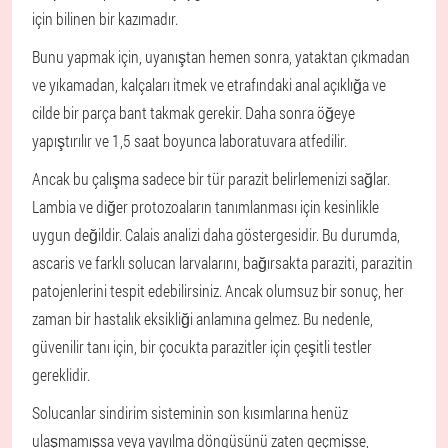
için bilinen bir kazımadır.
Bunu yapmak için, uyanıştan hemen sonra, yataktan çıkmadan
ve yıkamadan, kalçaları itmek ve etrafındaki anal açıklığa ve
cilde bir parça bant takmak gerekir. Daha sonra öğeye
yapıştırılır ve 1,5 saat boyunca laboratuvara atfedilir.
Ancak bu çalışma sadece bir tür parazit belirlemenizi sağlar.
Lambia ve diğer protozoaların tanımlanması için kesinlikle
uygun değildir. Calais analizi daha göstergesidir. Bu durumda,
ascaris ve farklı solucan larvalarını, bağırsakta paraziti, parazitin
patojenlerini tespit edebilirsiniz. Ancak olumsuz bir sonuç, her
zaman bir hastalık eksikliği anlamına gelmez. Bu nedenle,
güvenilir tanı için, bir çocukta parazitler için çeşitli testler
gereklidir.
Solucanlar sindirim sisteminin son kısımlarına henüz
ulaşmamışsa veya yayılma döngüsünü zaten geçmişse,