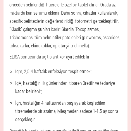
önceden belirlendiği hücrelerle özel bir tablet alırlar. Orada az
miktarda kan serumu eklenir. Daha sonra, cihazlar kullanılarak,
spesifik belirteçlerin değerlendirildiği fotometri gerçekleştirilir.
“Klasik” çalışma şunları içerir: Giardia, Toxoplazmes,
Trichomonas, tüm helmintiler patojenleri (pinworms, ascarides,
toksokarlar, ekinokoklar, opistarşi, trichinella).
ELISA sonucunda üç tip antikor ayırt edilebilir:
Igm
, 2,5-4 haftalık enfeksiyon tespit etmek;
IgA
, hastalığın ilk günlerinden itibaren üretilir ve tedaviye
kadar belirlenir;
İgn
, hastalığın 4 haftasından başlayarak keşfedilen
titremelerde bir azalma, iyileşmeden sadece 1-1.5 ay sonra
gerçekleşir.
Parazitik bir enfeksiyonun varlığı ile ilgili sonuç, bu antikorların