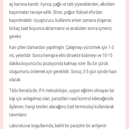
aç karnına kandır. Ayrıca, yağlı ve tatlı yiyeceklerden, alkolden
kaçınmaları tavsiye edilir. Stres, yoğun fiziksel efordan
kaçınılmalıdır. Uyuşturucu kullanımı erken zamana düşerse,
birkaç saat boyunca aktarmanız ve analizden sonra içmeniz
gerekir.
Kan çitleri damardan yapılmıştır. Çalışmayı yürütmek için 1-3
mL yeterlidir. Sonra hemşire elini dirsekte bükmeyi ve 10-15
dakika boyunca bu pozisyonda kalmayı ister. Bu bir çürük
oluşumunu önlemek için gereklidir. Sonuç 3-5 gün içinde hazır
olacak.
Tıbbi literatürde, IFA metodolojisi, uygun eğitimi olmayan bir
kişi için anlaşılmaz olan, parazitleri nasıl kontrol edeceğinizle
ilgilenen, hangi testleri alacağınız özel terminoloji kullanılarak
tanımlanır.
Laboratuvar koşullarında, belirli bir parazitin bir antijenin