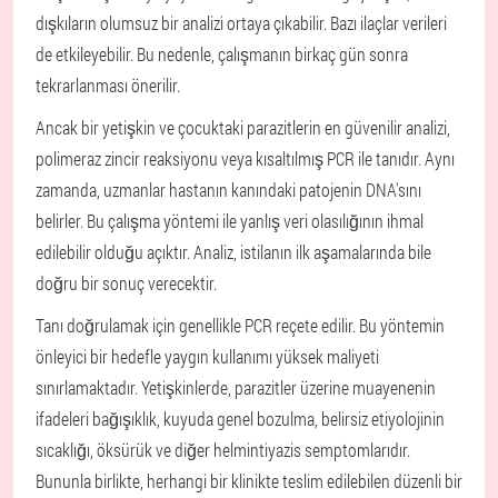
dışkıların olumsuz bir analizi ortaya çıkabilir. Bazı ilaçlar verileri
de etkileyebilir. Bu nedenle, çalışmanın birkaç gün sonra
tekrarlanması önerilir.
Ancak bir yetişkin ve çocuktaki parazitlerin en güvenilir analizi,
polimeraz zincir reaksiyonu veya kısaltılmış PCR ile tanıdır. Aynı
zamanda, uzmanlar hastanın kanındaki patojenin DNA'sını
belirler. Bu çalışma yöntemi ile yanlış veri olasılığının ihmal
edilebilir olduğu açıktır. Analiz, istilanın ilk aşamalarında bile
doğru bir sonuç verecektir.
Tanı doğrulamak için genellikle PCR reçete edilir. Bu yöntemin
önleyici bir hedefle yaygın kullanımı yüksek maliyeti
sınırlamaktadır. Yetişkinlerde, parazitler üzerine muayenenin
ifadeleri bağışıklık, kuyuda genel bozulma, belirsiz etiyolojinin
sıcaklığı, öksürük ve diğer helmintiyazis semptomlarıdır.
Bununla birlikte, herhangi bir klinikte teslim edilebilen düzenli bir