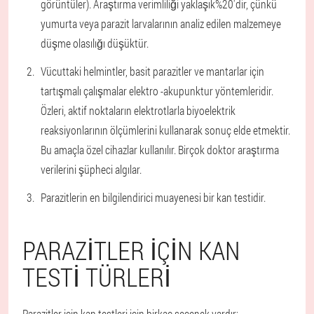
görüntüler). Araştırma verimliliği yaklaşık%20'dir, çünkü
yumurta veya parazit larvalarının analiz edilen malzemeye
düşme olasılığı düşüktür.
Vücuttaki helmintler, basit parazitler ve mantarlar için
tartışmalı çalışmalar elektro -akupunktur yöntemleridir.
Özleri, aktif noktaların elektrotlarla biyoelektrik
reaksiyonlarının ölçümlerini kullanarak sonuç elde etmektir.
Bu amaçla özel cihazlar kullanılır. Birçok doktor araştırma
verilerini şüpheci algılar.
Parazitlerin en bilgilendirici muayenesi bir kan testidir.
PARAZITLER IÇIN KAN
TESTI TÜRLERI
Parazitler için kan testleri için birkaç seçenek vardır: