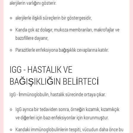
alerjilerin varlığını gösterir.
alerjilerle ilişkili süreçlerin bir göstergesidir,
Kanda çok az dolaşır, mukoza membranları, makrofajlar ve
bazofillere dayanır,
Parazitlerle enfeksiyona bağışıklık cevaplarına katılır.
IGG - HASTALIK VE
BAĞIŞIKLIĞIN BELIRTECI
IgG - İmmünoglobulin, hastalık sürecinde ortaya çıkar.
IgG ayrıca bir tedaviden sonra, örneğin kızamık, kızamıkçık
ve diğerleri için bazı enfeksiyonlar için korunmuştur.
Kandaki immünoglobulinlerin tespiti, vücudun daha önce bu