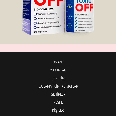
ECZANE
YORUMLAR
DENEYIM
KULLANIM IÇIN TALIMATLAR
ŞEHIRLER
NESNE
KIŞILER