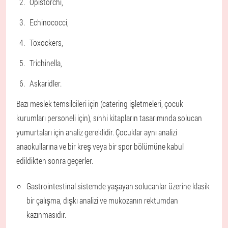
Opistorchi,
Echinococci,
Toxockers,
Trichinella,
Askaridler.
Bazı meslek temsilcileri için (catering işletmeleri, çocuk
kurumları personeli için), sıhhi kitapların tasarımında solucan
yumurtaları için analiz gereklidir. Çocuklar aynı analizi
anaokullarına ve bir kreş veya bir spor bölümüne kabul
edildikten sonra geçerler.
Gastrointestinal sistemde yaşayan solucanlar üzerine klasik
bir çalışma, dışkı analizi ve mukozanın rektumdan
kazınmasıdır.