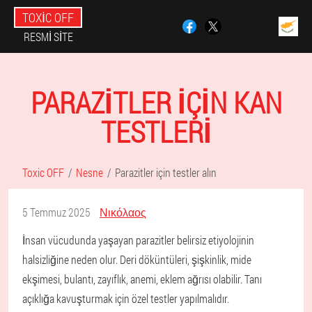
TOXIC OFF
RESMI SITE
PARAZITLER IÇIN KAN
TESTLERI
Toxic OFF
Nesne
Parazitler için testler alın
5 Temmuz 2025
Νικόλαος
İnsan vücudunda yaşayan parazitler belirsiz etiyolojinin
halsizliğine neden olur. Deri döküntüleri, şişkinlik, mide
ekşimesi, bulantı, zayıflık, anemi, eklem ağrısı olabilir. Tanı
açıklığa kavuşturmak için özel testler yapılmalıdır.