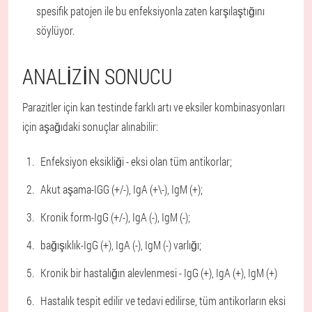
spesifik patojen ile bu enfeksiyonla zaten karşılaştığını
söylüyor.
ANALIZIN SONUCU
Parazitler için kan testinde farklı artı ve eksiler kombinasyonları
için aşağıdaki sonuçlar alınabilir:
Enfeksiyon eksikliği - eksi olan tüm antikorlar;
Akut aşama-IGG (+/-), IgA (+\-), IgM (+);
Kronik form-IgG (+/-), IgA (-), IgM (-);
bağışıklık-IgG (+), IgA (-), IgM (-) varlığı;
Kronik bir hastalığın alevlenmesi - IgG (+), IgA (+), IgM (+)
Hastalık tespit edilir ve tedavi edilirse, tüm antikorların eksi