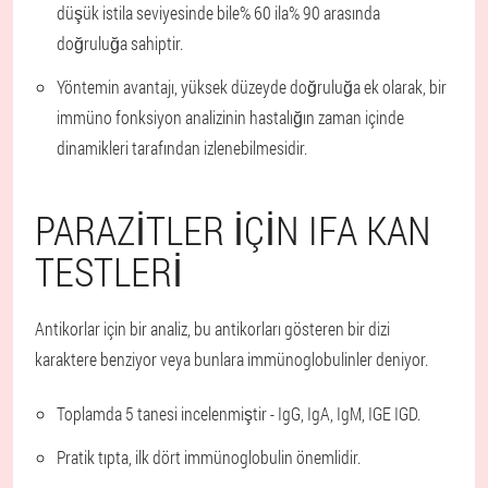
düşük istila seviyesinde bile% 60 ila% 90 arasında
doğruluğa sahiptir.
Yöntemin avantajı, yüksek düzeyde doğruluğa ek olarak, bir
immüno fonksiyon analizinin hastalığın zaman içinde
dinamikleri tarafından izlenebilmesidir.
PARAZITLER IÇIN IFA KAN
TESTLERI
Antikorlar için bir analiz, bu antikorları gösteren bir dizi
karaktere benziyor veya bunlara immünoglobulinler deniyor.
Toplamda 5 tanesi incelenmiştir - IgG, IgA, IgM, IGE IGD.
Pratik tıpta, ilk dört immünoglobulin önemlidir.