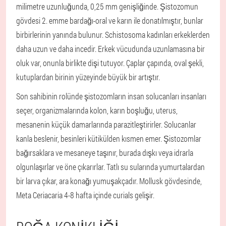
milimetre uzunluğunda, 0,25 mm genişliğinde. Şistozomun
gövdesi 2. emme bardağı-oral ve karın ile donatılmıştır, bunlar
birbirlerinin yanında bulunur. Schistosoma kadınları erkeklerden
daha uzun ve daha incedir. Erkek vücudunda uzunlamasına bir
oluk var, onunla birlikte dişi tutuyor. Çaplar çapında, oval şekli,
kutuplardan birinin yüzeyinde büyük bir artıştır.
Son sahibinin rolünde şistozomların insan solucanları insanları
seçer, organizmalarında kolon, karın boşluğu, uterus,
mesanenin küçük damarlarında parazitleştirirler. Solucanlar
kanla beslenir, besinleri kütikülden kısmen emer. Şistozomlar
bağırsaklara ve mesaneye taşınır, burada dışkı veya idrarla
olgunlaşırlar ve öne çıkarırlar. Tatlı su sularında yumurtalardan
bir larva çıkar, ara konağı yumuşakçadır. Mollusk gövdesinde,
Meta Ceriacaria 4-8 hafta içinde curials gelişir.