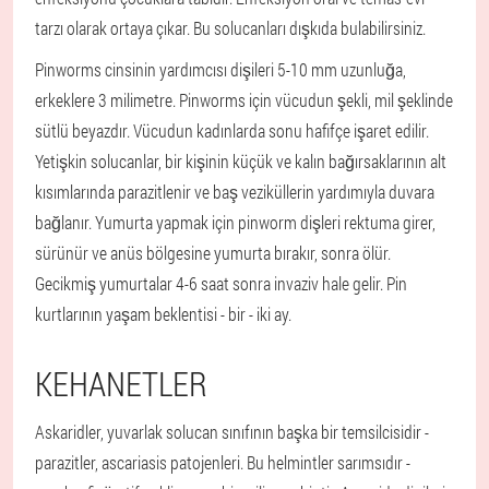
tarzı olarak ortaya çıkar. Bu solucanları dışkıda bulabilirsiniz.
Pinworms cinsinin yardımcısı dişileri 5-10 mm uzunluğa,
erkeklere 3 milimetre. Pinworms için vücudun şekli, mil şeklinde
sütlü beyazdır. Vücudun kadınlarda sonu hafifçe işaret edilir.
Yetişkin solucanlar, bir kişinin küçük ve kalın bağırsaklarının alt
kısımlarında parazitlenir ve baş veziküllerin yardımıyla duvara
bağlanır. Yumurta yapmak için pinworm dişleri rektuma girer,
sürünür ve anüs bölgesine yumurta bırakır, sonra ölür.
Gecikmiş yumurtalar 4-6 saat sonra invaziv hale gelir. Pin
kurtlarının yaşam beklentisi - bir - iki ay.
KEHANETLER
Askaridler, yuvarlak solucan sınıfının başka bir temsilcisidir -
parazitler, ascariasis patojenleri. Bu helmintler sarımsıdır -