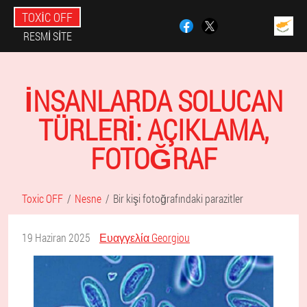
TOXIC OFF
RESMI SITE
İNSANLARDA SOLUCAN
TÜRLERI: AÇIKLAMA,
FOTOĞRAF
Toxic OFF
Nesne
Bir kişi fotoğrafındaki parazitler
19 Haziran 2025
Ευαγγελία Georgiou