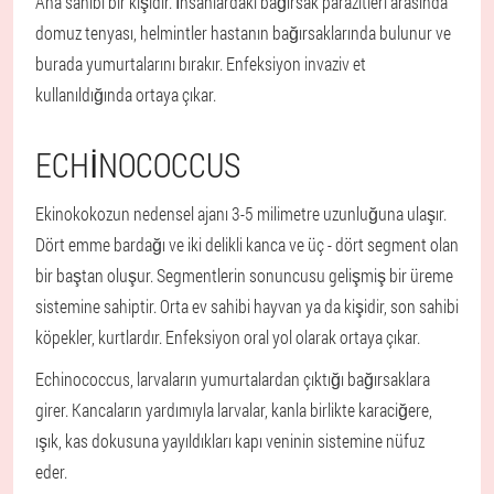
Ana sahibi bir kişidir. İnsanlardaki bağırsak parazitleri arasında
domuz tenyası, helmintler hastanın bağırsaklarında bulunur ve
burada yumurtalarını bırakır. Enfeksiyon invaziv et
kullanıldığında ortaya çıkar.
ECHINOCOCCUS
Ekinokokozun nedensel ajanı 3-5 milimetre uzunluğuna ulaşır.
Dört emme bardağı ve iki delikli kanca ve üç - dört segment olan
bir baştan oluşur. Segmentlerin sonuncusu gelişmiş bir üreme
sistemine sahiptir. Orta ev sahibi hayvan ya da kişidir, son sahibi
köpekler, kurtlardır. Enfeksiyon oral yol olarak ortaya çıkar.
Echinococcus, larvaların yumurtalardan çıktığı bağırsaklara
girer. Kancaların yardımıyla larvalar, kanla birlikte karaciğere,
ışık, kas dokusuna yayıldıkları kapı veninin sistemine nüfuz
eder.