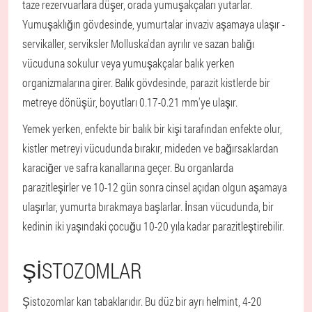
taze rezervuarlara düşer, orada yumuşakçaları yutarlar.
Yumuşaklığın gövdesinde, yumurtalar invaziv aşamaya ulaşır -
servikaller, serviksler Molluska'dan ayrılır ve sazan balığı
vücuduna sokulur veya yumuşakçalar balık yerken
organizmalarına girer. Balık gövdesinde, parazit kistlerde bir
metreye dönüşür, boyutları 0.17-0.21 mm'ye ulaşır.
Yemek yerken, enfekte bir balık bir kişi tarafından enfekte olur,
kistler metreyi vücudunda bırakır, mideden ve bağırsaklardan
karaciğer ve safra kanallarına geçer. Bu organlarda
parazitleşirler ve 10-12 gün sonra cinsel açıdan olgun aşamaya
ulaşırlar, yumurta bırakmaya başlarlar. İnsan vücudunda, bir
kedinin iki yaşındaki çocuğu 10-20 yıla kadar parazitleştirebilir.
ŞISTOZOMLAR
Şistozomlar kan tabaklarıdır. Bu düz bir ayrı helmint, 4-20