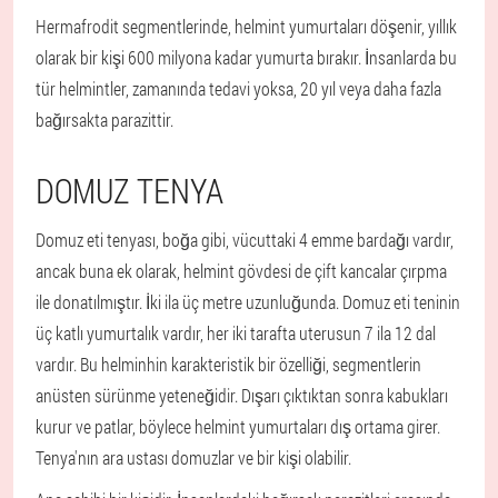
Hermafrodit segmentlerinde, helmint yumurtaları döşenir, yıllık
olarak bir kişi 600 milyona kadar yumurta bırakır. İnsanlarda bu
tür helmintler, zamanında tedavi yoksa, 20 yıl veya daha fazla
bağırsakta parazittir.
DOMUZ TENYA
Domuz eti tenyası, boğa gibi, vücuttaki 4 emme bardağı vardır,
ancak buna ek olarak, helmint gövdesi de çift kancalar çırpma
ile donatılmıştır. İki ila üç metre uzunluğunda. Domuz eti teninin
üç katlı yumurtalık vardır, her iki tarafta uterusun 7 ila 12 dal
vardır. Bu helminhin karakteristik bir özelliği, segmentlerin
anüsten sürünme yeteneğidir. Dışarı çıktıktan sonra kabukları
kurur ve patlar, böylece helmint yumurtaları dış ortama girer.
Tenya'nın ara ustası domuzlar ve bir kişi olabilir.