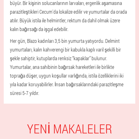
büyür. Bir kişinin solucanlarının larvaları, ergenlik aşamasına
parazitleştikleri Cecum'da lokalize edilir ve yumurtalar da orada
atılır. Büyük istila ile helmintler, rektum da dahil olmak üzere
kalın bağırsağı da işgal edebilir.
Her gün, Blazo kadınları 3,5 bin yumurta yatıyordu. Delmint
yumurtaları, kalın kahverengi bir kabukla kaplı varil şekilli bir
şekle sahiptir, kutuplarda renksiz “kapaklar” bulunur.
Yumurtalar, ana sahibinin bağırsak hareketleri ile birlikte
toprağa düşer, uygun koşullar varlığında, istila özelliklerini iki
yıla kadar koruyabilirler. İnsan bağırsaklarındaki parazitleşme
süresi 5-7 yıldır.
YENI MAKALELER