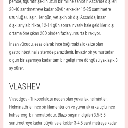
pembe, figüratif şeklin uzun bir miline sahiptir. Ascaride dişileri
20-40 santimetreye kadar büyür, erkekler 15-25 santimetre
uzunluğa ulaşır. Her gün, yetişkin bir dişi Ascarida, insan
dışkılarıyla birlikte, 12-14 gün sonra invaziv hale geldikleri dış
ortama öne çıkan 200 binden fazla yumurta bırakıyor.
İnsan vücudu, esas olarak ince bağırsakta lokalize olan
gastrointestinal sistemde parazitlenir. İnvaziv bir yumurtadan
olgun bir aşamaya kadar tam bir geliştirme döngüsü yaklaşık 3
ay sürer.
VLASHEV
Vlasodgov - Trikosefaloza neden olan yuvarlak helmintler.
Helminatörler ince bir filamenter ön ve yuvarlak arka uçlu ince
kahverengi bir nematoddur. Blazo başının dişileri 3.5-5.5
santimetreye kadar büyür ve erkekler 3-4.5 santimetreye kadar