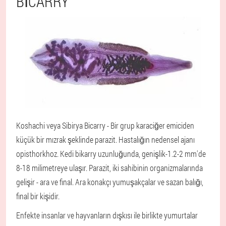
BICARRY
Koshachi veya Sibirya Bicarry - Bir grup karaciğer emiciden
küçük bir mızrak şeklinde parazit. Hastalığın nedensel ajanı
opisthorkhoz. Kedi bikarry uzunluğunda, genişlik-1.2-2 mm'de
8-18 milimetreye ulaşır. Parazit, iki sahibinin organizmalarında
gelişir - ara ve final. Ara konakçı yumuşakçalar ve sazan balığı,
final bir kişidir.
Enfekte insanlar ve hayvanların dışkısı ile birlikte yumurtalar