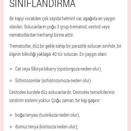
SINIFLANDIRMA
Bir kişiyi vurabilen çok sayıda helmint var, aşağıda en yaygın
olanları. Solucanların çoğu 3 grup-trematod, cestod veya
nematodlardan herhangi birine aittir.
Trematodlar, düz bir şekle sahip bir parazitik solucan sınıfıdır, bir
kişinin bilindiği yaklaşık 40 tür solucan. En yaygın olanı:
Cat veya Sibirya bikarry (opistorşoza neden olur);
Schistozomlar (schistozomoza neden olur).
Cestodes kurdele düz solucanlardır. Cestodes temsilcilerinin
sindirim sistemi yoktur. Çoğu zaman, bir kişi şaşırır:
boğa tenyası (tusinkoza neden olur);
domuz tenya (kistisoza neden olur);