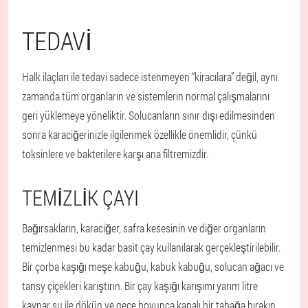
TEDAVI
Halk ilaçları ile tedavi sadece istenmeyen “kiracılara” değil, aynı
zamanda tüm organların ve sistemlerin normal çalışmalarını
geri yüklemeye yöneliktir. Solucanların sınır dışı edilmesinden
sonra karaciğerinizle ilgilenmek özellikle önemlidir, çünkü
toksinlere ve bakterilere karşı ana filtremizdir.
TEMIZLIK ÇAYI
Bağırsakların, karaciğer, safra kesesinin ve diğer organların
temizlenmesi bu kadar basit çay kullanılarak gerçekleştirilebilir.
Bir çorba kaşığı meşe kabuğu, kabuk kabuğu, solucan ağacı ve
tansy çiçekleri karıştırın. Bir çay kaşığı karışımı yarım litre
kaynar su ile dökün ve gece boyunca kapalı bir tabağa bırakın.