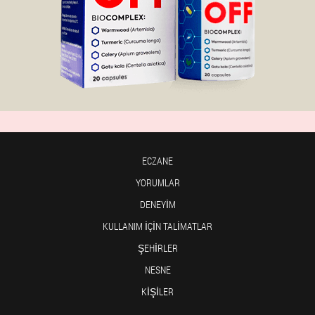
ECZANE
YORUMLAR
DENEYIM
KULLANIM IÇIN TALIMATLAR
ŞEHIRLER
NESNE
KIŞILER