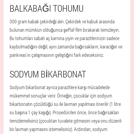
BALKABAĞI TOHUMU
300 gram kabak çekirdeği alın. Çekirdek ve kabuk arasında
bulunan mümkün olduğunca şeffaf film bırakarak temizleyin.
Bu tohumları sabah aç karnına yiyin ve parazitlerinizin sadece
kaybolmadığını değil, aynı zamanda bağırsakların, karaciğer ve
pankreas'ın çalışmasının geliştiğini fark edeceksiniz.
SODYUM BIKARBONAT
Sodyum bikarbonat ayrıca parazitlere karşı mücadelede
mükemmel sonuçlar verir. Örneğin, çocuklar için sodyum
bikarbonatın çözüldüğü su ile lavman yapılması önerilir (1 litre
su başına 1 çay kaşığı). Prosedürden önce, önce bağırsakları
temizlemelisiniz (çocuktan tuvalete gitmesini veya onu düzenli
bir lavman yapmasını istemelisiniz). Ardından, sodyum