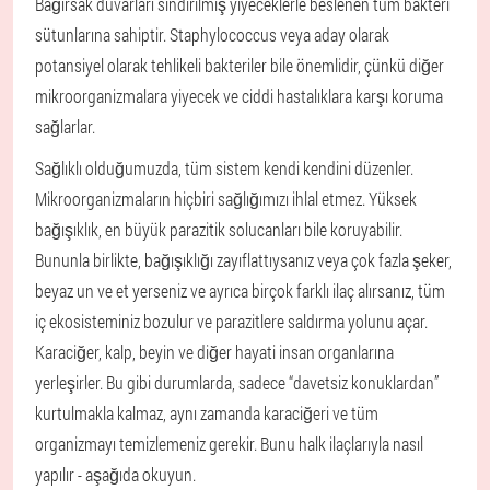
Bağırsak duvarları sindirilmiş yiyeceklerle beslenen tüm bakteri
sütunlarına sahiptir. Staphylococcus veya aday olarak
potansiyel olarak tehlikeli bakteriler bile önemlidir, çünkü diğer
mikroorganizmalara yiyecek ve ciddi hastalıklara karşı koruma
sağlarlar.
Sağlıklı olduğumuzda, tüm sistem kendi kendini düzenler.
Mikroorganizmaların hiçbiri sağlığımızı ihlal etmez. Yüksek
bağışıklık, en büyük parazitik solucanları bile koruyabilir.
Bununla birlikte, bağışıklığı zayıflattıysanız veya çok fazla şeker,
beyaz un ve et yerseniz ve ayrıca birçok farklı ilaç alırsanız, tüm
iç ekosisteminiz bozulur ve parazitlere saldırma yolunu açar.
Karaciğer, kalp, beyin ve diğer hayati insan organlarına
yerleşirler. Bu gibi durumlarda, sadece “davetsiz konuklardan”
kurtulmakla kalmaz, aynı zamanda karaciğeri ve tüm
organizmayı temizlemeniz gerekir. Bunu halk ilaçlarıyla nasıl
yapılır - aşağıda okuyun.