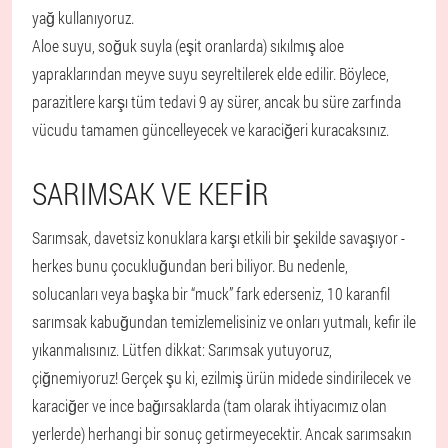
yağ kullanıyoruz.
Aloe suyu, soğuk suyla (eşit oranlarda) sıkılmış aloe
yapraklarından meyve suyu seyreltilerek elde edilir. Böylece,
parazitlere karşı tüm tedavi 9 ay sürer, ancak bu süre zarfında
vücudu tamamen güncelleyecek ve karaciğeri kuracaksınız.
SARIMSAK VE KEFIR
Sarımsak, davetsiz konuklara karşı etkili bir şekilde savaşıyor -
herkes bunu çocukluğundan beri biliyor. Bu nedenle,
solucanları veya başka bir “muck” fark ederseniz, 10 karanfil
sarımsak kabuğundan temizlemelisiniz ve onları yutmalı, kefir ile
yıkanmalısınız. Lütfen dikkat: Sarımsak yutuyoruz,
çiğnemiyoruz! Gerçek şu ki, ezilmiş ürün midede sindirilecek ve
karaciğer ve ince bağırsaklarda (tam olarak ihtiyacımız olan
yerlerde) herhangi bir sonuç getirmeyecektir. Ancak sarımsakın