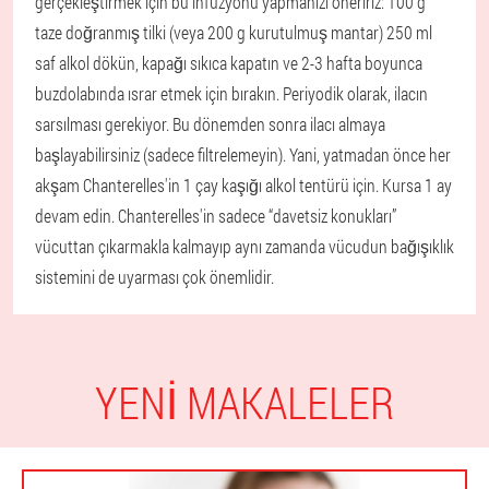
gerçekleştirmek için bu infüzyonu yapmanızı öneririz: 100 g
taze doğranmış tilki (veya 200 g kurutulmuş mantar) 250 ml
saf alkol dökün, kapağı sıkıca kapatın ve 2-3 hafta boyunca
buzdolabında ısrar etmek için bırakın. Periyodik olarak, ilacın
sarsılması gerekiyor. Bu dönemden sonra ilacı almaya
başlayabilirsiniz (sadece filtrelemeyin). Yani, yatmadan önce her
akşam Chanterelles'in 1 çay kaşığı alkol tentürü için. Kursa 1 ay
devam edin. Chanterelles'in sadece “davetsiz konukları”
vücuttan çıkarmakla kalmayıp aynı zamanda vücudun bağışıklık
sistemini de uyarması çok önemlidir.
YENI MAKALELER