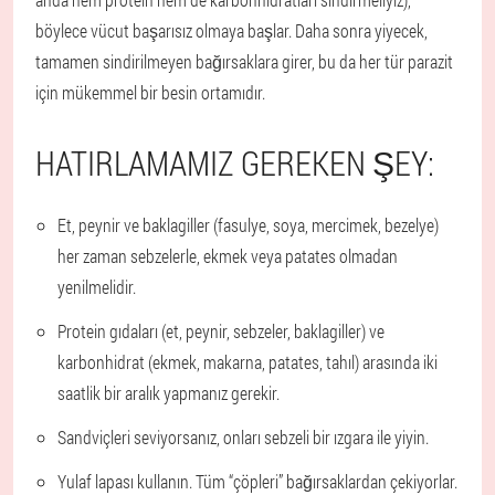
böylece vücut başarısız olmaya başlar. Daha sonra yiyecek,
tamamen sindirilmeyen bağırsaklara girer, bu da her tür parazit
için mükemmel bir besin ortamıdır.
HATIRLAMAMIZ GEREKEN ŞEY:
Et, peynir ve baklagiller (fasulye, soya, mercimek, bezelye)
her zaman sebzelerle, ekmek veya patates olmadan
yenilmelidir.
Protein gıdaları (et, peynir, sebzeler, baklagiller) ve
karbonhidrat (ekmek, makarna, patates, tahıl) arasında iki
saatlik bir aralık yapmanız gerekir.
Sandviçleri seviyorsanız, onları sebzeli bir ızgara ile yiyin.
Yulaf lapası kullanın. Tüm “çöpleri” bağırsaklardan çekiyorlar.