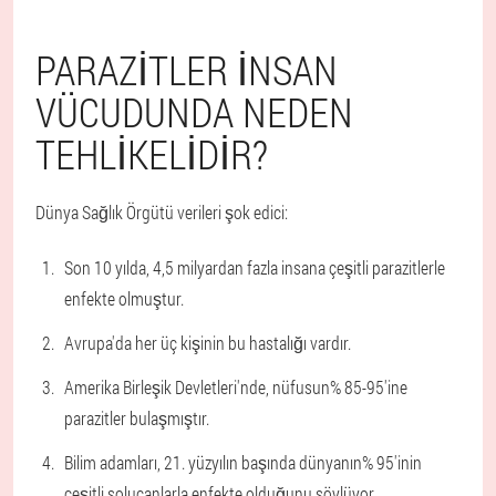
PARAZITLER INSAN
VÜCUDUNDA NEDEN
TEHLIKELIDIR?
Dünya Sağlık Örgütü verileri şok edici:
Son 10 yılda, 4,5 milyardan fazla insana çeşitli parazitlerle
enfekte olmuştur.
Avrupa'da her üç kişinin bu hastalığı vardır.
Amerika Birleşik Devletleri'nde, nüfusun% 85-95'ine
parazitler bulaşmıştır.
Bilim adamları, 21. yüzyılın başında dünyanın% 95'inin
çeşitli solucanlarla enfekte olduğunu söylüyor.