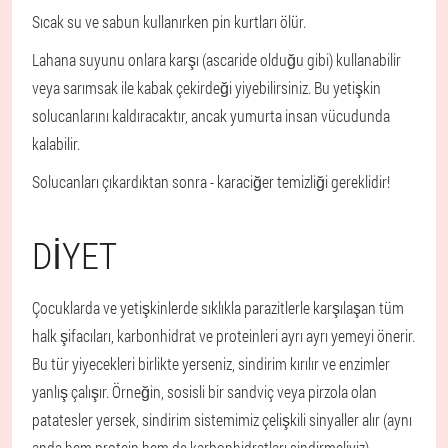
Sıcak su ve sabun kullanırken pin kurtları ölür.
Lahana suyunu onlara karşı (ascaride olduğu gibi) kullanabilir
veya sarımsak ile kabak çekirdeği yiyebilirsiniz. Bu yetişkin
solucanlarını kaldıracaktır, ancak yumurta insan vücudunda
kalabilir.
Solucanları çıkardıktan sonra - karaciğer temizliği gereklidir!
DIYET
Çocuklarda ve yetişkinlerde sıklıkla parazitlerle karşılaşan tüm
halk şifacıları, karbonhidrat ve proteinleri ayrı ayrı yemeyi önerir.
Bu tür yiyecekleri birlikte yerseniz, sindirim kırılır ve enzimler
yanlış çalışır. Örneğin, sosisli bir sandviç veya pirzola olan
patatesler yersek, sindirim sistemimiz çelişkili sinyaller alır (aynı
anda hem protein hem de karbonhidratları sindirmeliyiz),