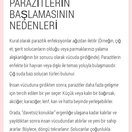
PARAZITLERIN
BAŞLAMASININ
NEDENLERI
Kural olarak parazitik enfeksiyonlar ağızdan iletilir
(Örneğin, çiğ
et, şerit solucanların olduğu veya parmaklarınızı yalama
alışkanlığının bir sonucu olarak vücuda girdiğinde). Parazitlerin
enfekte bir hayvan veya dışkı ile temas yoluyla bulaşmasıdır.
Çiğ suda bazı solucan türleri bulunur.
İnsan vücuduna girdikten sonra, parazitler daha fazla gelişme
için tercih edilen bir yer seçer
. Küçük veya kalın bir bağırsak,
akciğer, karaciğer, lenf, kan ve hatta beyinde yerleşebilirler.
Orada, “davetsiz konuklar” ergenliğe ulaşana kadar kalırlar ve
yayıldıktan sonra insan vücudundan atılırlar ve yeni bir sahip
ararlar. Böylece, döngü tekrarlanır. Solucanlar çoğunlukla