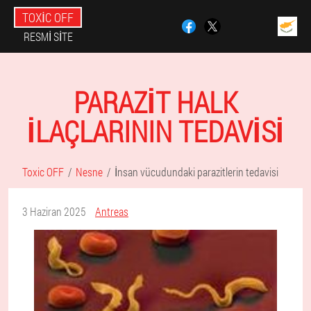
TOXIC OFF
RESMI SITE
PARAZIT HALK
ILAÇLARININ TEDAVISI
Toxic OFF
Nesne
İnsan vücudundaki parazitlerin tedavisi
3 Haziran 2025
Antreas