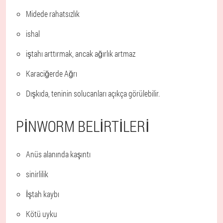
Midede rahatsızlık
ishal
iştahı arttırmak, ancak ağırlık artmaz
Karaciğerde Ağrı
Dışkıda, teninin solucanları açıkça görülebilir.
PINWORM BELIRTILERI
Anüs alanında kaşıntı
sinirlilik
İştah kaybı
Kötü uyku