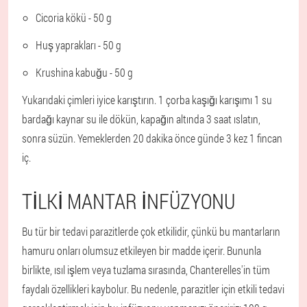
Cicoria kökü - 50 g
Huş yaprakları - 50 g
Krushina kabuğu - 50 g
Yukarıdaki çimleri iyice karıştırın. 1 çorba kaşığı karışımı 1 su
bardağı kaynar su ile dökün, kapağın altında 3 saat ıslatın,
sonra süzün. Yemeklerden 20 dakika önce günde 3 kez 1 fincan
iç.
TILKI MANTAR INFÜZYONU
Bu tür bir tedavi parazitlerde çok etkilidir, çünkü bu mantarların
hamuru onları olumsuz etkileyen bir madde içerir. Bununla
birlikte, ısıl işlem veya tuzlama sırasında, Chanterelles'in tüm
faydalı özellikleri kaybolur. Bu nedenle, parazitler için etkili tedavi