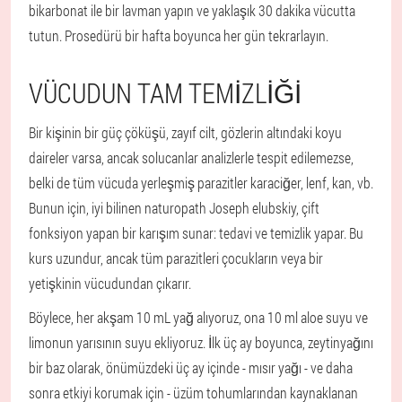
bikarbonat ile bir lavman yapın ve yaklaşık 30 dakika vücutta
tutun. Prosedürü bir hafta boyunca her gün tekrarlayın.
VÜCUDUN TAM TEMIZLIĞI
Bir kişinin bir güç çöküşü, zayıf cilt, gözlerin altındaki koyu
daireler varsa, ancak solucanlar analizlerle tespit edilemezse,
belki de tüm vücuda yerleşmiş parazitler karaciğer, lenf, kan, vb.
Bunun için, iyi bilinen naturopath Joseph elubskiy, çift
fonksiyon yapan bir karışım sunar: tedavi ve temizlik yapar. Bu
kurs uzundur, ancak tüm parazitleri çocukların veya bir
yetişkinin vücudundan çıkarır.
Böylece, her akşam 10 mL yağ alıyoruz, ona 10 ml aloe suyu ve
limonun yarısının suyu ekliyoruz. İlk üç ay boyunca, zeytinyağını
bir baz olarak, önümüzdeki üç ay içinde - mısır yağı - ve daha
sonra etkiyi korumak için - üzüm tohumlarından kaynaklanan