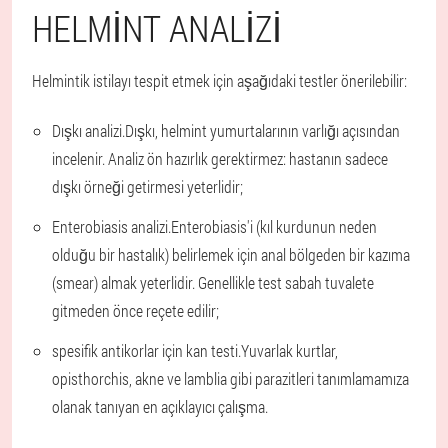
HELMINT ANALIZI
Helmintik istilayı tespit etmek için aşağıdaki testler önerilebilir:
Dışkı analizi.
Dışkı, helmint yumurtalarının varlığı açısından
incelenir. Analiz ön hazırlık gerektirmez: hastanın sadece
dışkı örneği getirmesi yeterlidir;
Enterobiasis analizi.
Enterobiasis'i (kıl kurdunun neden
olduğu bir hastalık) belirlemek için anal bölgeden bir kazıma
(smear) almak yeterlidir. Genellikle test sabah tuvalete
gitmeden önce reçete edilir;
spesifik antikorlar için kan testi.
Yuvarlak kurtlar,
opisthorchis, akne ve lamblia gibi parazitleri tanımlamamıza
olanak tanıyan en açıklayıcı çalışma.