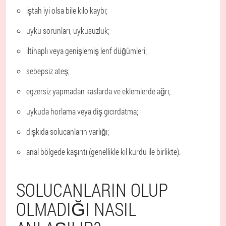
iştah iyi olsa bile kilo kaybı;
uyku sorunları, uykusuzluk;
iltihaplı veya genişlemiş lenf düğümleri;
sebepsiz ateş;
egzersiz yapmadan kaslarda ve eklemlerde ağrı;
uykuda horlama veya diş gıcırdatma;
dışkıda solucanların varlığı;
anal bölgede kaşıntı (genellikle kıl kurdu ile birlikte).
SOLUCANLARIN OLUP
OLMADIĞI NASIL