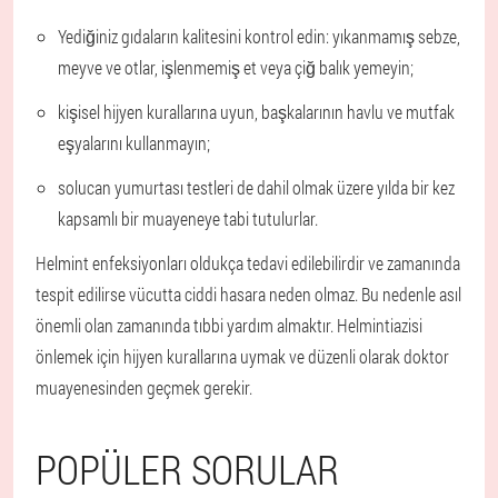
Yediğiniz gıdaların kalitesini kontrol edin: yıkanmamış sebze,
meyve ve otlar, işlenmemiş et veya çiğ balık yemeyin;
kişisel hijyen kurallarına uyun, başkalarının havlu ve mutfak
eşyalarını kullanmayın;
solucan yumurtası testleri de dahil olmak üzere yılda bir kez
kapsamlı bir muayeneye tabi tutulurlar.
Helmint enfeksiyonları oldukça tedavi edilebilirdir ve zamanında
tespit edilirse vücutta ciddi hasara neden olmaz. Bu nedenle asıl
önemli olan zamanında tıbbi yardım almaktır. Helmintiazisi
önlemek için hijyen kurallarına uymak ve düzenli olarak doktor
muayenesinden geçmek gerekir.
POPÜLER SORULAR