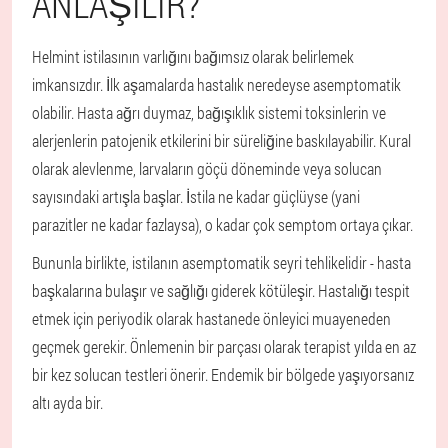
ANLAŞILIR?
Helmint istilasının varlığını bağımsız olarak belirlemek
imkansızdır. İlk aşamalarda hastalık neredeyse asemptomatik
olabilir. Hasta ağrı duymaz, bağışıklık sistemi toksinlerin ve
alerjenlerin patojenik etkilerini bir süreliğine baskılayabilir. Kural
olarak alevlenme, larvaların göçü döneminde veya solucan
sayısındaki artışla başlar. İstila ne kadar güçlüyse (yani
parazitler ne kadar fazlaysa), o kadar çok semptom ortaya çıkar.
Bununla birlikte, istilanın asemptomatik seyri tehlikelidir - hasta
başkalarına bulaşır ve sağlığı giderek kötüleşir. Hastalığı tespit
etmek için periyodik olarak hastanede önleyici muayeneden
geçmek gerekir. Önlemenin bir parçası olarak terapist yılda en az
bir kez solucan testleri önerir. Endemik bir bölgede yaşıyorsanız
altı ayda bir.