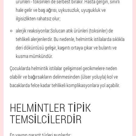
ürünleri - toksinleri de serbest bırakır. Hasta gergin, sinirli
hale gelir ve baş ağrısı, uykusuzluk, uyuşukluk ve
ilgisizlikten rahatsız olur;
alerjik reaksiyonlar.
Solucan atık ürünleri (toksinler) de
tehlikeli alerjenlerdir. Bu nedenle, helmintik istilalarda sıklıkla
deri döküntüsü gelişir, kaşıntı ortaya çıkar ve bulantı ve
kusma mümkündür.
Çocuklarda helmintik istilalar gelişimsel gecikmelere neden
olabilir ve bağırsakların delinmesinden (ülser yoluyla) kol ve
bacaklarda felce kadar tehlikeli komplikasyonlara yol açabilir.
HELMINTLER TIPIK
TEMSILCILERDIR
En yaygın parazit türleri şunlardır: