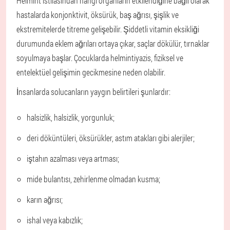
Helmint istilasından hangi organların etkilendiğine bağlı olarak
hastalarda konjonktivit, öksürük, baş ağrısı, şişlik ve
ekstremitelerde titreme gelişebilir. Şiddetli vitamin eksikliği
durumunda eklem ağrıları ortaya çıkar, saçlar dökülür, tırnaklar
soyulmaya başlar. Çocuklarda helmintiyazis, fiziksel ve
entelektüel gelişimin gecikmesine neden olabilir.
İnsanlarda solucanların yaygın belirtileri şunlardır:
halsizlik, halsizlik, yorgunluk;
deri döküntüleri, öksürükler, astım atakları gibi alerjiler;
iştahın azalması veya artması;
mide bulantısı, zehirlenme olmadan kusma;
karın ağrısı;
ishal veya kabızlık;