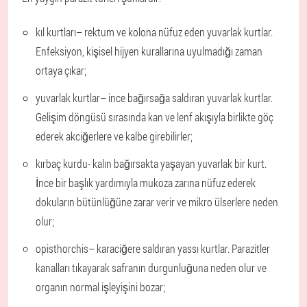
kıl kurtları
– rektum ve kolona nüfuz eden yuvarlak kurtlar.
Enfeksiyon, kişisel hijyen kurallarına uyulmadığı zaman
ortaya çıkar;
yuvarlak kurtlar
– ince bağırsağa saldıran yuvarlak kurtlar.
Gelişim döngüsü sırasında kan ve lenf akışıyla birlikte göç
ederek akciğerlere ve kalbe girebilirler;
kırbaç kurdu
- kalın bağırsakta yaşayan yuvarlak bir kurt.
İnce bir başlık yardımıyla mukoza zarına nüfuz ederek
dokuların bütünlüğüne zarar verir ve mikro ülserlere neden
olur;
opisthorchis
– karaciğere saldıran yassı kurtlar. Parazitler
kanalları tıkayarak safranın durgunluğuna neden olur ve
organın normal işleyişini bozar;