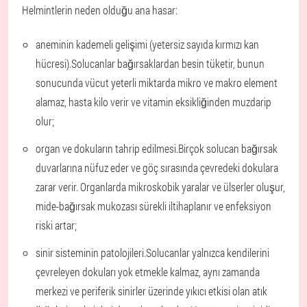
Helmintlerin neden olduğu ana hasar:
aneminin kademeli gelişimi (yetersiz sayıda kırmızı kan
hücresi).
Solucanlar bağırsaklardan besin tüketir, bunun
sonucunda vücut yeterli miktarda mikro ve makro element
alamaz, hasta kilo verir ve vitamin eksikliğinden muzdarip
olur;
organ ve dokuların tahrip edilmesi.
Birçok solucan bağırsak
duvarlarına nüfuz eder ve göç sırasında çevredeki dokulara
zarar verir. Organlarda mikroskobik yaralar ve ülserler oluşur,
mide-bağırsak mukozası sürekli iltihaplanır ve enfeksiyon
riski artar;
sinir sisteminin patolojileri.
Solucanlar yalnızca kendilerini
çevreleyen dokuları yok etmekle kalmaz, aynı zamanda
merkezi ve periferik sinirler üzerinde yıkıcı etkisi olan atık