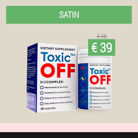
SATIN
€ 78
€ 39