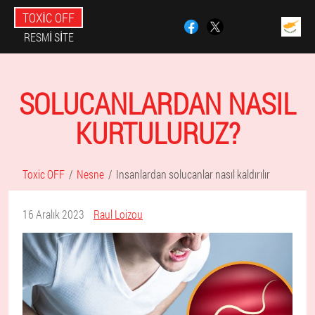
TOXIC OFF
RESMI SITE
SOLUCANLARDAN NASIL
KURTULURUZ?
Toxic OFF
Nesne
Insanlardan solucanlar nasıl kaldırılır
16 Aralık 2023
Raul Loizou